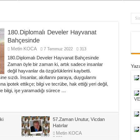
180.Diplomalı Develer Hayvanat
Bahçesinde
Metin KOCA
7 Temmuz 2022
313
180.Diplomalı Develer Hayvanat Bahçesinde
Zaman öyle bir zaman ki, artık sadece insanlar
Yaza
değil hayvanlar da özgürlüklerini kaybetti.
e sızdı. İnsanlar, akıllarını paraya, duygularını
 ipotek ettikçe; bilgi ve tecrübe, hak ettiği yeri değil,
de bilgi, işe yaramadığı sürece …
VE
ki
57.Zaman Unutur, Vicdan
Hatırlar
Metin KOCA
22 Mayıs 2025
238