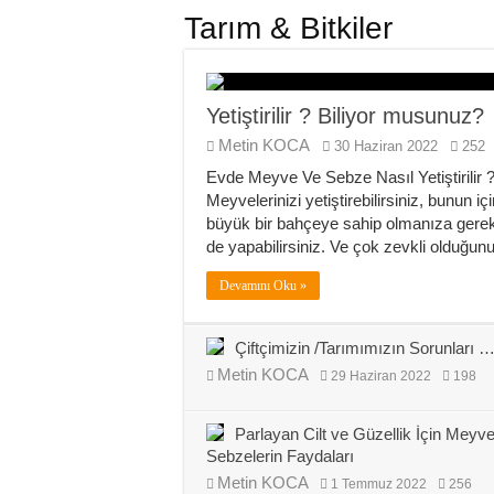
Tarım & Bitkiler
Yetiştirilir ? Biliyor musunuz?
Metin KOCA
30 Haziran 2022
252
Evde Meyve Ve Sebze Nasıl Yetiştirilir
Meyvelerinizi yetiştirebilirsiniz, bunun i
büyük bir bahçeye sahip olmanıza gerek 
de yapabilirsiniz. Ve çok zevkli olduğu
Devamını Oku »
Çiftçimizin /Tarımımızın Sorunları 
Metin KOCA
29 Haziran 2022
198
Parlayan Cilt ve Güzellik İçin Meyv
Sebzelerin Faydaları
Metin KOCA
1 Temmuz 2022
256