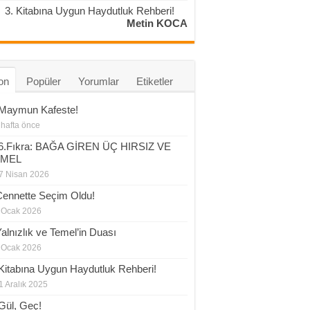
3. Kitabına Uygun Haydutluk Rehberi!
Metin KOCA
on
Popüler
Yorumlar
Etiketler
 Maymun Kafeste!
 hafta önce
6.Fıkra: BAĞA GİREN ÜÇ HIRSIZ VE
EMEL
7 Nisan 2026
Cennette Seçim Oldu!
 Ocak 2026
Yalnızlık ve Temel’in Duası
 Ocak 2026
 Kitabına Uygun Haydutluk Rehberi!
1 Aralık 2025
Gül, Geç!