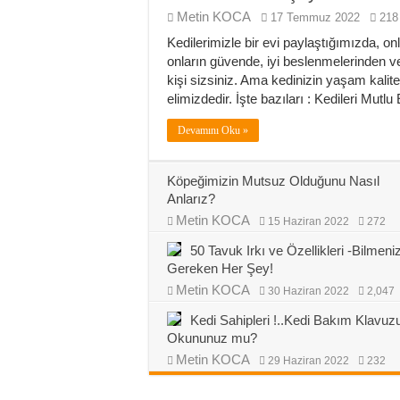
Metin KOCA
17 Temmuz 2022
218
Kedilerimizle bir evi paylaştığımızda, o
onların güvende, iyi beslenmelerinden v
kişi sizsiniz. Ama kedinizin yaşam kalite
elimizdedir. İşte bazıları : Kedileri Mutl
Devamını Oku »
Köpeğimizin Mutsuz Olduğunu Nasıl
Anlarız?
Metin KOCA
15 Haziran 2022
272
50 Tavuk Irkı ve Özellikleri -Bilmeni
Gereken Her Şey!
Metin KOCA
30 Haziran 2022
2,047
Kedi Sahipleri !..Kedi Bakım Klavuz
Okununuz mu?
Metin KOCA
29 Haziran 2022
232