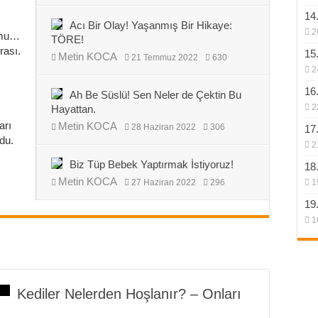
14
Acı Bir Olay! Yaşanmış Bir Hikaye:
2
umu…
TÖRE!
rası.
15
Metin KOCA
21 Temmuz 2022
630
2
16
Ah Be Süslü! Sen Neler de Çektin Bu
2
Hayattan.
arı
Metin KOCA
28 Haziran 2022
306
17
rdu.
2
Biz Tüp Bebek Yaptırmak İstiyoruz!
18
Metin KOCA
27 Haziran 2022
296
1
19
1
Kediler Nelerden Hoşlanır? – Onları