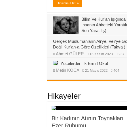
Devamını Oku »
Bilim Ve Kur’an Işığında
İnsanın Ahiretteki Yaratılı
Son Yaratılış)
Ahmet GÜLER
5 Ekim 2022
233
Gerçek Müslümanların Ali’ye, Veli’ye G
Değil,Kur’an-a Göre Özellikleri (Takva )
Ahmet GÜLER
16 Kasım 2023
237
Yücelerden İlk Emir! Oku!
Metin KOCA
21 Mayıs 2022
404
Hikayeler
Bir Kadının Atının Toynakları
Ezer Ruhumu…