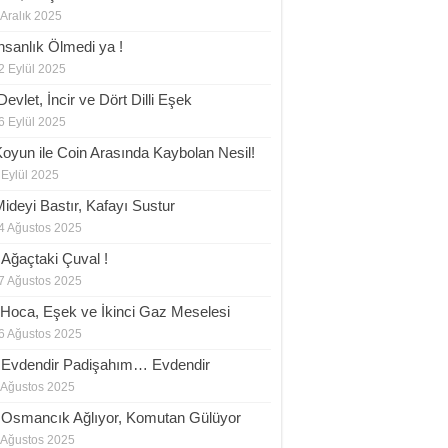
 Aralık 2025
İnsanlık Ölmedi ya !
2 Eylül 2025
evlet, İncir ve Dört Dilli Eşek
6 Eylül 2025
Koyun ile Coin Arasında Kaybolan Nesil!
 Eylül 2025
Mideyi Bastır, Kafayı Sustur
4 Ağustos 2025
.Ağaçtaki Çuval !
7 Ağustos 2025
.Hoca, Eşek ve İkinci Gaz Meselesi
6 Ağustos 2025
.Evdendir Padişahım… Evdendir
 Ağustos 2025
.Osmancık Ağlıyor, Komutan Gülüyor
 Ağustos 2025