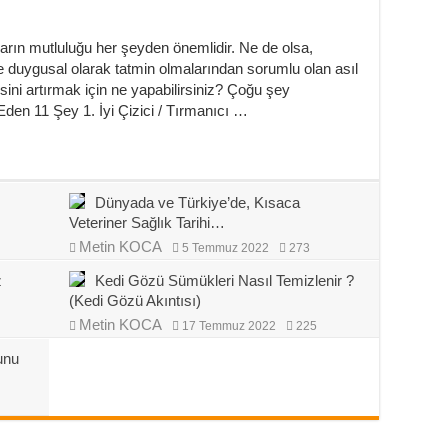
nların mutluluğu her şeyden önemlidir. Ne de olsa,
e duygusal olarak tatmin olmalarından sorumlu olan asıl
sini artırmak için ne yapabilirsiniz? Çoğu şey
u Eden 11 Şey 1. İyi Çizici / Tırmanıcı …
Dünyada ve Türkiye’de, Kısaca
Veteriner Sağlık Tarihi…
Metin KOCA
5 Temmuz 2022
273
z
Kedi Gözü Sümükleri Nasıl Temizlenir ?
(Kedi Gözü Akıntısı)
Metin KOCA
17 Temmuz 2022
225
unu