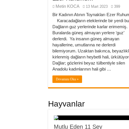
Metin KOCA
13 Mart 2023
399
Bir Kadının Atının Toynakları Ezer Ruh
Karacadağların eteklerinde bir yerdi bu
Dağların guz yerlerinde karlar erimemiş.
Buralarda güneş almayan yerlere ‘guz’
derlerdi. Ya insanın güneş almayan
hayallerine, umutlarına ne derlerdi
bilemiyorum. Uzaktan bakınca, beyazlıkl
kirlenmiş dağların heybetli hali, ürkütüyo
Dağlar; gözlerini beyaz tülbentiyle silen
Anadolu kadınlarının hali gibi …
Devamını Oku »
Hayvanlar
Mutlu Eden 11 Şey