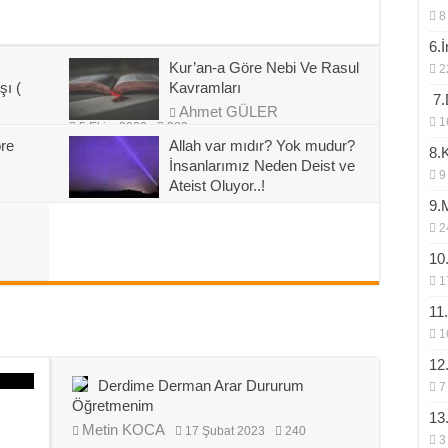
8
6.
Kur’an-a Göre Nebi Ve Rasul
2
şı (
Kavramları
7.D
Ahmet GÜLER
1
5 Ekim 2022
383
öre
Allah var mıdır? Yok mudur?
8.
İnsanlarımız Neden Deist ve
9
Ateist Oluyor..!
9.
Metin KOCA
15 Temmuz 2022
465
2
10
1
11
1
12
Derdime Derman Arar Dururum
7
Öğretmenim
13
Metin KOCA
17 Şubat 2023
240
3