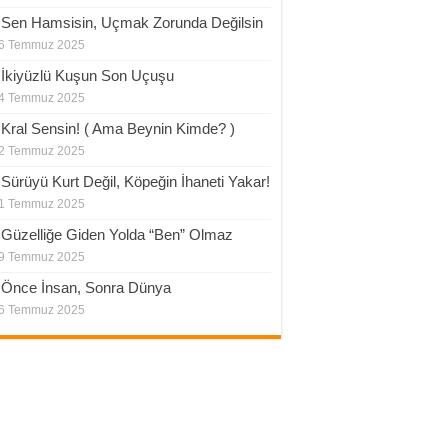
.Sen Hamsisin, Uçmak Zorunda Değilsin
6 Temmuz 2025
.İkiyüzlü Kuşun Son Uçuşu
4 Temmuz 2025
.Kral Sensin! ( Ama Beynin Kimde? )
2 Temmuz 2025
.Sürüyü Kurt Değil, Köpeğin İhaneti Yakar!
1 Temmuz 2025
.Güzelliğe Giden Yolda “Ben” Olmaz
9 Temmuz 2025
.Önce İnsan, Sonra Dünya
6 Temmuz 2025