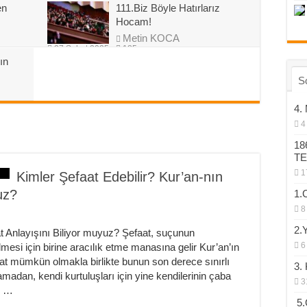
en
111.Biz Böyle Hatırlarız
Hocam!
Metin KOCA
27 Şubat 2025
185
ın
S
4.
4
18
T
1
Kimler Şefaat Edebilir? Kur’an-nın
uz?
1.
8
2.
at Anlayışını Biliyor muyuz? Şefaat, suçunun
6
lmesi için birine aracılık etme manasına gelir Kur’an’ın
efaat mümkün olmakla birlikte bunun son derece sınırlı
3.
amadan, kendi kurtuluşları için yine kendilerinin çaba
3
u …
5.