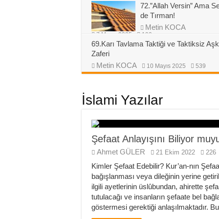
72.”Allah Versin” Ama S
de Tırman!
Metin KOCA
7 Mayıs 2025
190
69.Karı Tavlama Taktiği ve Taktiksiz Aşk
Zaferi
Metin KOCA
10 Mayıs 2025
539
İslami Yazılar
Şefaat Anlayışını Biliyor muy
Ahmet GÜLER
21 Ekim 2022
226
Kimler Şefaat Edebilir? Kur’an-nın Şefa
bağışlanması veya dileğinin yerine getiri
ilgili ayetlerinin üslûbundan, ahirette ş
tutulacağı ve insanların şefaate bel bağl
göstermesi gerektiği anlaşılmaktadır. B