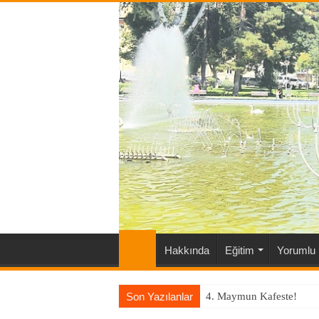
Hakkında
Eğitim
Yorumlu 
Son Yazılanlar
4. Maymun Kafeste!