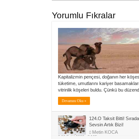
Yorumlu Fıkralar
Kapitalizmin pençesi, doğanın her köşesin
tüketime, umutlarını kariyer basamaklarına
vitrinlik köşeleri buldu. Çünkü bu düzen
Devamını Oku »
124.O Taksit Bitti! Sırada
Sevsin Artık Bizi!
Metin KOCA
20 Eylül 2023
165