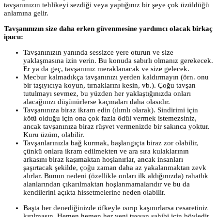
tavşanınızın tehlikeyi sezdiği veya yaptığınız bir şeye çok üzüldüğü
anlamına gelir.
Tavşanınızın size daha erken güvenmesine yardımcı olacak birkaç
ipucu:
Tavşanınızın yanında sessizce yere oturun ve size
yaklaşmasına izin verin. Bu konuda sabırlı olmanız gerekecek.
Er ya da geç, tavşanınız meraklanacak ve size gelecek.
Mecbur kalmadıkça tavşanınızı yerden kaldırmayın (örn. onu
bir taşıyıcıya koyun, tırnaklarını kesin, vb.). Çoğu tavşan
tutulmayı sevmez, bu yüzden her yaklaştığınızda onları
alacağınızı düşünürlerse kaçmaları daha olasıdır.
Tavşanınıza biraz ikram edin (ılımlı olarak). Sindirimi için
kötü olduğu için ona çok fazla ödül vermek istemezsiniz,
ancak tavşanınıza biraz rüşvet vermenizde bir sakınca yoktur.
Kuru üzüm, olabilir.
Tavşanlarınızla bağ kurmak, başlangıçta biraz zor olabilir,
çünkü onlara ikram edilmekten ve ara sıra kulaklarının
arkasını biraz kaşımaktan hoşlanırlar, ancak insanları
şaşırtacak şekilde, çoğu zaman daha az yakalanmaktan zevk
alırlar. Bunun nedeni (özellikle onları ilk aldığınızda) rahatlık
alanlarından çıkarılmaktan hoşlanmamalarıdır ve bu da
kendilerini açıkta hissetmelerine neden olabilir.
Başta her denediğinizde öfkeyle ısırıp kaşınırlarsa cesaretiniz
kırılmasın. Hemen hemen her yeni tavşan sahibi için böyledir.