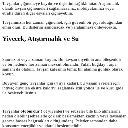
Tavşanlar çiğnemeye bayılır ve dişlerini sağlıklı tutar. Atıştırmalık
olarak tavşan çiğnemeleri sağlamazsanız, mobilyalarınızı veya
etrafta duran diğer eşyaları çiğneyebilir.
Tavşanınızın her zaman çiğnemek için güvenli bir şeyi olduğundan
emin olun. Bu dişlerini aşındıracak ve yaralanmayı önleyecektir.
Yiyecek, Atıştırmalık ve Su
Sınırsız ot veya saman koyun. Bu, tavşan diyetinin ana bileşenidir
ve bu nedenle her zaman mevcut olmalıdır. Yulaf, buğday , arpa
samanı da olabilir. Tavşan kafesinin temiz bir alanına günlük olarak
koyun.
Büyüyen genç tavşanlar için (4 aya kadar), bu yaşam evreleri için
ihtiyaç duyulan ekstra kaloriyi sağlamak için yonca ile ve kuru gıda
ile besleyebilirsiniz.
Tavşanlar
otoburdur
( ot yiyenler) ve sebzeler bile kilo almalarına
neden olabilir (sebzelerle çok sık beslemekten kaçının veya tavşanlar
gençse hassas bağırsakları olduğundan). Peletler samandan daha
konsantre enerjilidir ve idareli beslenmelidir.