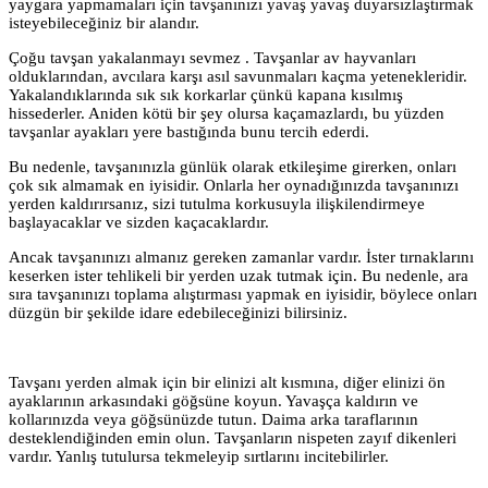
yaygara yapmamaları için tavşanınızı yavaş yavaş duyarsızlaştırmak
isteyebileceğiniz bir alandır.
Çoğu tavşan yakalanmayı sevmez . Tavşanlar av hayvanları
olduklarından, avcılara karşı asıl savunmaları kaçma yetenekleridir.
Yakalandıklarında sık sık korkarlar çünkü kapana kısılmış
hissederler. Aniden kötü bir şey olursa kaçamazlardı, bu yüzden
tavşanlar ayakları yere bastığında bunu tercih ederdi.
Bu nedenle, tavşanınızla günlük olarak etkileşime girerken, onları
çok sık almamak en iyisidir. Onlarla her oynadığınızda tavşanınızı
yerden kaldırırsanız, sizi tutulma korkusuyla ilişkilendirmeye
başlayacaklar ve sizden kaçacaklardır.
Ancak tavşanınızı almanız gereken zamanlar vardır. İster tırnaklarını
keserken ister tehlikeli bir yerden uzak tutmak için. Bu nedenle, ara
sıra tavşanınızı toplama alıştırması yapmak en iyisidir, böylece onları
düzgün bir şekilde idare edebileceğinizi bilirsiniz.
Tavşanı yerden almak için bir elinizi alt kısmına, diğer elinizi ön
ayaklarının arkasındaki göğsüne koyun. Yavaşça kaldırın ve
kollarınızda veya göğsünüzde tutun. Daima arka taraflarının
desteklendiğinden emin olun. Tavşanların nispeten zayıf dikenleri
vardır. Yanlış tutulursa tekmeleyip sırtlarını incitebilirler.