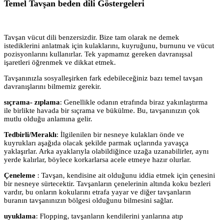
Temel Tavşan beden dili Göstergeleri
Tavşan vücut dili benzersizdir. Bize tam olarak ne demek
istediklerini anlatmak için kulaklarını, kuyruğunu, burnunu ve vücut
pozisyonlarını kullanırlar. Tek yapmamız gereken davranışsal
işaretleri öğrenmek ve dikkat etmek.
Tavşanınızla sosyalleşirken fark edebileceğiniz bazı temel tavşan
davranışlarını bilmemiz gerekir.
sıçrama- zıplama
: Genellikle odanın etrafında biraz yakınlaştırma
ile birlikte havada bir sıçrama ve bükülme. Bu, tavşanınızın çok
mutlu olduğu anlamına gelir.
Tedbirli/Meraklı
: İlgilenilen bir nesneye kulakları önde ve
kuyrukları aşağıda olacak şekilde parmak uçlarında yavaşça
yaklaşırlar. Arka ayaklarıyla olabildiğince uzağa uzanabilirler, aynı
yerde kalırlar, böylece korkarlarsa acele etmeye hazır olurlar.
Çeneleme
: Tavşan, kendisine ait olduğunu iddia etmek için çenesini
bir nesneye sürtecektir. Tavşanların çenelerinin altında koku bezleri
vardır, bu onların kokularını etrafa yayar ve diğer tavşanların
buranın tavşanınızın bölgesi olduğunu bilmesini sağlar.
uyuklama
: Flopping, tavşanların kendilerini yanlarına atıp