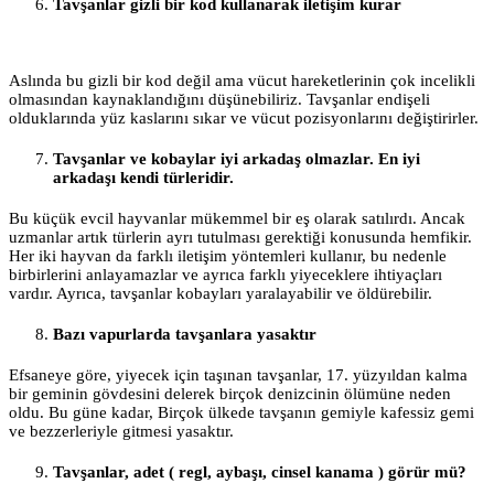
Tavşanlar gizli bir kod kullanarak iletişim kurar
Aslında bu gizli bir kod değil ama vücut hareketlerinin çok incelikli
olmasından kaynaklandığını düşünebiliriz. Tavşanlar endişeli
olduklarında yüz kaslarını sıkar ve vücut pozisyonlarını değiştirirler.
Tavşanlar ve kobaylar iyi arkadaş olmazlar. En iyi
arkadaşı kendi türleridir.
Bu küçük evcil hayvanlar mükemmel bir eş olarak satılırdı. Ancak
uzmanlar artık türlerin ayrı tutulması gerektiği konusunda hemfikir.
Her iki hayvan da farklı iletişim yöntemleri kullanır, bu nedenle
birbirlerini anlayamazlar ve ayrıca farklı yiyeceklere ihtiyaçları
vardır. Ayrıca, tavşanlar kobayları yaralayabilir ve öldürebilir.
Bazı vapurlarda tavşanlara yasaktır
Efsaneye göre, yiyecek için taşınan tavşanlar, 17. yüzyıldan kalma
bir geminin gövdesini delerek birçok denizcinin ölümüne neden
oldu. Bu güne kadar, Birçok ülkede tavşanın gemiyle kafessiz gemi
ve bezzerleriyle gitmesi yasaktır.
Tavşanlar, adet ( regl, aybaşı, cinsel kanama ) görür mü?