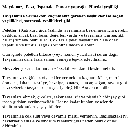
Maydanoz, Pazı, Ispanak, Pancar yaprağı, Hardal yeşilliği
Tavşanınıza vermekten kaçınmanız gereken yeşillikler ise soğan
yeşillikleri, sarımsak yeşillikleri gibi..
Peletler
(Katı kuru gıda )aslında tavşanınızın beslenmesi için gerekli
değildir, ancak bazı besin değerleri vardır ve tavşanınız için sağlıklı
bir atıştırmalık olabilirler. Çok fazla pelet tavşanınızı hızla obez
yapabilir ve bir dizi sağlık sorununa neden olabilir.
Gün içinde peletleri biterse (veya hemen yutarlarsa) sorun değil.
Tavşanınızı daha fazla saman yemeye teşvik edebilirsiniz.
Meyveler şeker bakımından yüksektir ve idareli beslenmelidir.
Tavşanınıza sağlıksız yiyecekler vermekten kaçının. Mısır, marul,
domates, lahana, fasulye, bezelye, patates, pancar, soğan, ravent gibi
bazı sebzeler tavşanlar için çok iyi değildir. Ara ara olabilir.
Tavşanlara ekmek, çikolata, şekerleme, süt ve pişmiş hiçbir şey gibi
insan gıdaları verilmemelidir. Her ne kadar bunları yeseler de
sindirim sıkıntıları yaşayabilirler.
Tavşanınıza çok sulu veya devamlı marul vermeyin. Bağırsaktaki iyi
bakterilerin ishale ve sindirim rahatsızlığına neden olarak onları
öldürebilir.