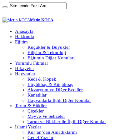
Metin KOCA
Anasayfa
Hakkında
Eğitim
Küçükler & Büyükler
Bilişim & Teknoloji
Eğitimin Diğer Konuları
Yorumlu Fıkralar
Hikayeler
Hayvanlar
Kedi & Köpek
Büyükbaş & Küçükbaş
Akvaryum ve Diğer Evciller
Kanatlılar
Hayvanlarla İlgili Diğer Konular
Tarım & Bitkiler
Çiçekler
Meyve Ve Sebzeler
Tarım ve Bitkiler ile İlgili Diğer Konular
İslami Yazılar
Kur’an’dan Anladıklarım
Genel Yazılar