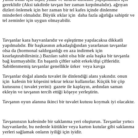
gereklidir (Aksi takdirde tavşan her zaman kırpılmalıdır). ağrıyan
dizleri önlemek için her zaman bir tel kafes içinde dinlenme
minderleri olmalıdır. Büyük ırklar için daha fazla ağırlığa sahiptir ve
tel zeminler için uygun olmayabilir.
Tavşanlar kara hayvanlarıdır ve eşleştirme yapılacaksa dikkatli
yapılmalıdır. Bir başkasının arkadaşlığından yararlanan tavşanlar
olsa da (hormonal saldırganlığı en aza indirmek için
kısırlaştırabilirsiniz.) Bazıları sabit olsa bile asla başka bir tavşanla
bağ kurmayabilir. En başarılı çiftler sabit erkek/dişi çiftleridir.
Sabitlenmemiş tavşanlar genellikle ürker veya kavga
Tavşanlar doğal alanda tuvalet ile dinlendiği alanı yakındır. onun
için kafesin bir köşesini tekrar tekrar kullanırlar. Küçük bir çöp
kutusunu ( tuvalet yerini) gazete ile kaplayın, ardından saman
ekleyin ve tavşanın tercih ettiği köşeye yerleştirin.
Tavşanın oyun alanına ikinci bir tuvalet kutusu koymak iyi olacaktır.
Tavşanınızın kafesinde bir saklanma yeri oluşturun. Tavşanlar yırtıcı
hayvanlardır, bu nedenle kütükler veya karton kutular gibi saklanma
yerleri sağlamak onların iyiliği için iyidir.