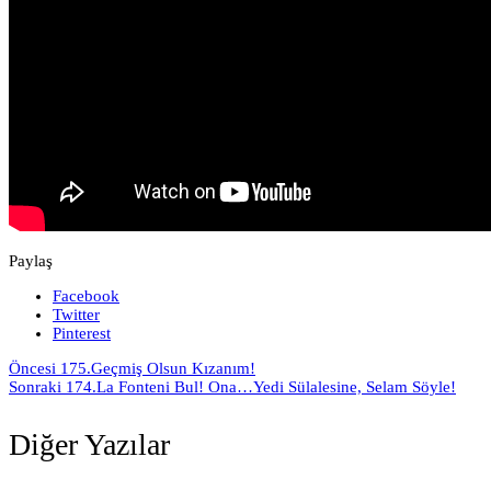
Paylaş
Facebook
Twitter
Pinterest
Öncesi
175.Geçmiş Olsun Kızanım!
Sonraki
174.La Fonteni Bul! Ona…Yedi Sülalesine, Selam Söyle!
Diğer Yazılar