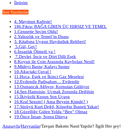
İletişim
Son Yazılanlar
4. Maymun Kafeste!
186.Fıkra: BAĞA GİREN ÜÇ HIRSIZ VE TEMEL
1.Cennette Seçim Oldu!
2.Yalnızlık ve Temel’in Duası
3. Kitabına Uygun Haydutluk Rehberi!
5.Gül, Geç!
6.İnsanlık Ölmedi ya !
7.Devlet, İncir ve Dört Dilli Eşek
8.Koyun ile Coin Arasında Kaybolan Nesil!
9.Mideyi Bastır, Kafayı Sustur
10.Ağaçtaki Çuval !
11.Hoca, Eşek ve İkinci Gaz Meselesi
12.Evdendir Padişahım… Evdendir
13.Osmancık Ağlıyor, Komutan Gülüyor
14.Sen Hamsisin, Uçmak Zorunda Değilsin
15.İkiyüzlü Kuşun Son Uçuşu
16.Kral Sensin! ( Ama Beynin Kimde? )
17.Sürüyü Kurt Değil, Köpeğin İhaneti Yakar!
18.Güzelliğe Giden Yolda “Ben” Olmaz
19.Önce İnsan, Sonra Dünya
Anasayfa
/
Hayvanlar
/
Tavşan Bakımı Nasıl Yapılır? İlgili Her şey!