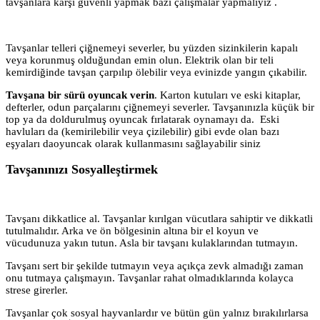
tavşanlara karşı güvenli yapmak bazı çalışmalar yapmalıyız .
Tavşanlar telleri çiğnemeyi severler, bu yüzden sizinkilerin kapalı
veya korunmuş olduğundan emin olun. Elektrik olan bir teli
kemirdiğinde tavşan çarpılıp ölebilir veya evinizde yangın çıkabilir.
Tavşana bir sürü oyuncak verin
. Karton kutuları ve eski kitaplar,
defterler, odun parçalarını çiğnemeyi severler. Tavşanınızla küçük bir
top ya da doldurulmuş oyuncak fırlatarak oynamayı da. Eski
havluları da (kemirilebilir veya çizilebilir) gibi evde olan bazı
eşyaları daoyuncak olarak kullanmasını sağlayabilir siniz
Tavşanınızı Sosyalleştirmek
Tavşanı dikkatlice al. Tavşanlar kırılgan vücutlara sahiptir ve dikkatli
tutulmalıdır. Arka ve ön bölgesinin altına bir el koyun ve
vücudunuza yakın tutun. Asla bir tavşanı kulaklarından tutmayın.
Tavşanı sert bir şekilde tutmayın veya açıkça zevk almadığı zaman
onu tutmaya çalışmayın. Tavşanlar rahat olmadıklarında kolayca
strese girerler.
Tavşanlar çok sosyal hayvanlardır ve bütün gün yalnız bırakılırlarsa