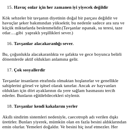
Havuç onlar için her zamanen iyi yiyecek değildir
Kök sebzeler bir tavşanın diyetinin doğal bir parçası değildir ve
havuçlar şeker bakımından yüksektir, bu nedenle sadece ara sıra ve
küçük miktarlarda beslenmelidir.(Tavşanlar ıspanak, su teresi, taze
otlar….gibi yapraklı yeşillikleri sever.)
Tavşanlar alacakaranlığı sever.
Bu, çoğunlukla alacakaranlıkta ve şafakta ve gece boyunca belirli
dönemlerde aktif oldukları anlamına gelir.
Çok sosyallerdir
Tavşanlar insanların etrafında olmaktan hoşlanırlar ve genellikle
sahiplerini görsel ve işitsel olarak tanırlar. Ancak av hayvanları
oldukları için dört ayaklarının da yere sağlam basmasını tercih
ederler. Bunların eğitilebilecekleri söylenir.
Tavşanlar kendi kakalarını yerler
Akıllı sindirim sistemleri nedeniyle, caecotroph adı verilen dışkı
üretirler. Bunları yiyerek, mümkün olan en fazla besini aldıklarından
emin olurlar. Yemeleri doğaldır. Ve besini hiç israf etmezler. Her