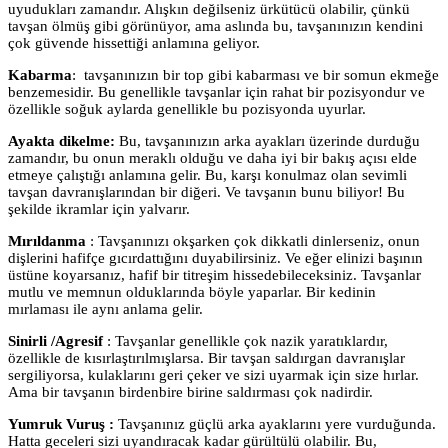
uyudukları zamandır. Alışkın değilseniz ürkütücü olabilir, çünkü
tavşan ölmüş gibi görünüyor, ama aslında bu, tavşanınızın kendini
çok güvende hissettiği anlamına geliyor.
Kabarma
: tavşanınızın bir top gibi kabarması ve bir somun ekmeğe
benzemesidir. Bu genellikle tavşanlar için rahat bir pozisyondur ve
özellikle soğuk aylarda genellikle bu pozisyonda uyurlar.
Ayakta dikelme:
Bu, tavşanınızın arka ayakları üzerinde durduğu
zamandır, bu onun meraklı olduğu ve daha iyi bir bakış açısı elde
etmeye çalıştığı anlamına gelir. Bu, karşı konulmaz olan sevimli
tavşan davranışlarından bir diğeri. Ve tavşanın bunu biliyor! Bu
şekilde ikramlar için yalvarır.
Mırıldanma
: Tavşanınızı okşarken çok dikkatli dinlerseniz, onun
dişlerini hafifçe gıcırdattığını duyabilirsiniz. Ve eğer elinizi başının
üstüne koyarsanız, hafif bir titreşim hissedebileceksiniz. Tavşanlar
mutlu ve memnun olduklarında böyle yaparlar. Bir kedinin
mırlaması ile aynı anlama gelir.
Sinirli /Agresif
: Tavşanlar genellikle çok nazik yaratıklardır,
özellikle de kısırlaştırılmışlarsa. Bir tavşan saldırgan davranışlar
sergiliyorsa, kulaklarını geri çeker ve sizi uyarmak için size hırlar.
Ama bir tavşanın birdenbire birine saldırması çok nadirdir.
Yumruk Vuruş :
Tavşanınız güçlü arka ayaklarını yere vurduğunda.
Hatta geceleri sizi uyandıracak kadar gürültülü olabilir. Bu,