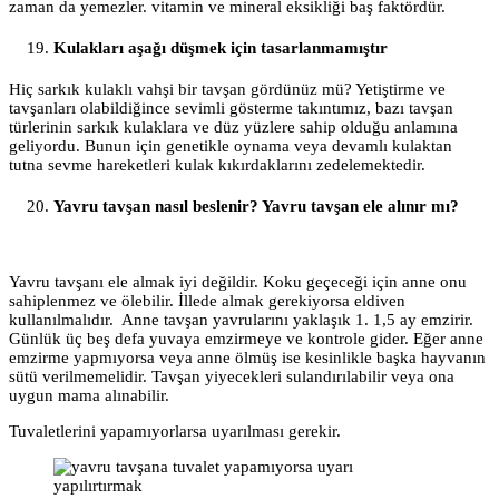
zaman da yemezler. vitamin ve mineral eksikliği baş faktördür.
Kulakları aşağı düşmek için tasarlanmamıştır
Hiç sarkık kulaklı vahşi bir tavşan gördünüz mü? Yetiştirme ve
tavşanları olabildiğince sevimli gösterme takıntımız, bazı tavşan
türlerinin sarkık kulaklara ve düz yüzlere sahip olduğu anlamına
geliyordu. Bunun için genetikle oynama veya devamlı kulaktan
tutna sevme hareketleri kulak kıkırdaklarını zedelemektedir.
Yavru tavşan nasıl beslenir? Yavru tavşan ele alınır mı?
Yavru tavşanı ele almak iyi değildir. Koku geçeceği için anne onu
sahiplenmez ve ölebilir. İllede almak gerekiyorsa eldiven
kullanılmalıdır. Anne tavşan yavrularını yaklaşık 1. 1,5 ay emzirir.
Günlük üç beş defa yuvaya emzirmeye ve kontrole gider. Eğer anne
emzirme yapmıyorsa veya anne ölmüş ise kesinlikle başka hayvanın
sütü verilmemelidir. Tavşan yiyecekleri sulandırılabilir veya ona
uygun mama alınabilir.
Tuvaletlerini yapamıyorlarsa uyarılması gerekir.