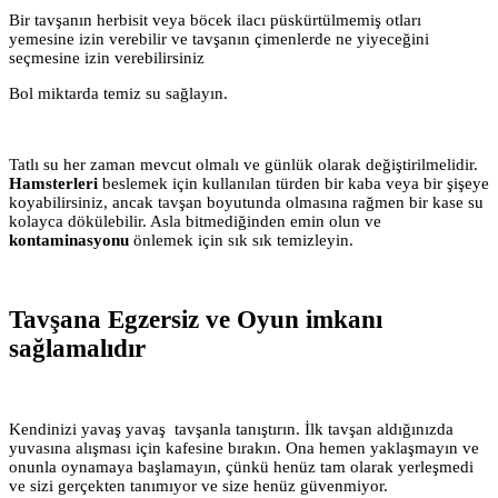
Bir tavşanın herbisit veya böcek ilacı püskürtülmemiş otları
yemesine izin verebilir ve tavşanın çimenlerde ne yiyeceğini
seçmesine izin verebilirsiniz
Bol miktarda temiz su sağlayın.
Tatlı su her zaman mevcut olmalı ve günlük olarak değiştirilmelidir.
Hamsterleri
beslemek için kullanılan türden bir kaba veya bir şişeye
koyabilirsiniz, ancak tavşan boyutunda olmasına rağmen bir kase su
kolayca dökülebilir. Asla bitmediğinden emin olun ve
kontaminasyonu
önlemek için sık sık temizleyin.
Tavşana Egzersiz ve Oyun imkanı
sağlamalıdır
Kendinizi yavaş yavaş tavşanla tanıştırın. İlk tavşan aldığınızda
yuvasına alışması için kafesine bırakın. Ona hemen yaklaşmayın ve
onunla oynamaya başlamayın, çünkü henüz tam olarak yerleşmedi
ve sizi gerçekten tanımıyor ve size henüz güvenmiyor.