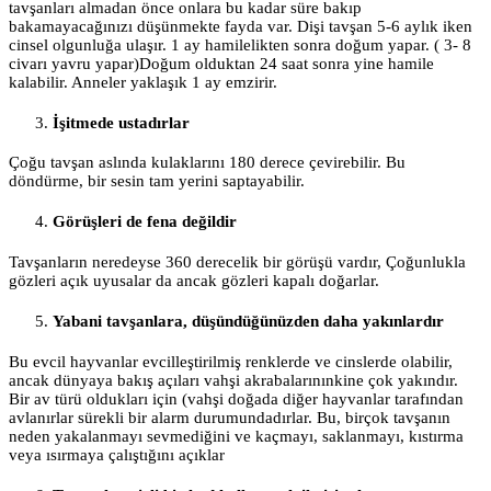
tavşanları almadan önce onlara bu kadar süre bakıp
bakamayacağınızı düşünmekte fayda var. Dişi tavşan 5-6 aylık iken
cinsel olgunluğa ulaşır. 1 ay hamilelikten sonra doğum yapar. ( 3- 8
civarı yavru yapar)Doğum olduktan 24 saat sonra yine hamile
kalabilir. Anneler yaklaşık 1 ay emzirir.
İşitmede ustadırlar
Çoğu tavşan aslında kulaklarını 180 derece çevirebilir. Bu
döndürme, bir sesin tam yerini saptayabilir.
Görüşleri de fena değildir
Tavşanların neredeyse 360 derecelik bir görüşü vardır, Çoğunlukla
gözleri açık uyusalar da ancak gözleri kapalı doğarlar.
Yabani tavşanlara, düşündüğünüzden daha yakınlardır
Bu evcil hayvanlar evcilleştirilmiş renklerde ve cinslerde olabilir,
ancak dünyaya bakış açıları vahşi akrabalarınınkine çok yakındır.
Bir av türü oldukları için (vahşi doğada diğer hayvanlar tarafından
avlanırlar sürekli bir alarm durumundadırlar. Bu, birçok tavşanın
neden yakalanmayı sevmediğini ve kaçmayı, saklanmayı, kıstırma
veya ısırmaya çalıştığını açıklar