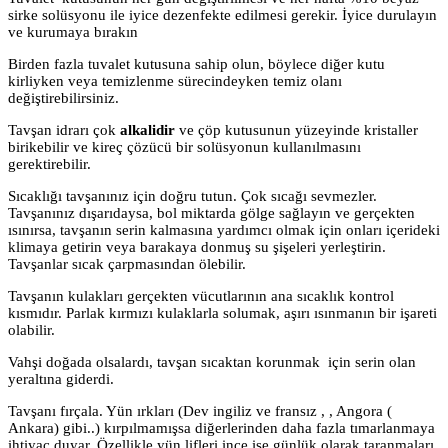
sirke solüsyonu ile iyice dezenfekte edilmesi gerekir. İyice durulayın
ve kurumaya bırakın
Birden fazla tuvalet kutusuna sahip olun, böylece diğer kutu
kirliyken veya temizlenme sürecindeyken temiz olanı
değiştirebilirsiniz.
Tavşan idrarı çok
alkalidir
ve çöp kutusunun yüzeyinde kristaller
birikebilir ve kireç çözücü bir solüsyonun kullanılmasını
gerektirebilir.
Sıcaklığı tavşanınız için doğru tutun. Çok sıcağı sevmezler.
Tavşanınız dışarıdaysa, bol miktarda gölge sağlayın ve gerçekten
ısınırsa, tavşanın serin kalmasına yardımcı olmak için onları içerideki
klimaya getirin veya barakaya donmuş su şişeleri yerleştirin.
Tavşanlar sıcak çarpmasından ölebilir.
Tavşanın kulakları gerçekten vücutlarının ana sıcaklık kontrol
kısmıdır. Parlak kırmızı kulaklarla solumak, aşırı ısınmanın bir işareti
olabilir.
Vahşi doğada olsalardı, tavşan sıcaktan korunmak için serin olan
yeraltına giderdi.
Tavşanı fırçala. Yün ırkları (Dev ingiliz ve fransız , , Angora (
Ankara) gibi..) kırpılmamışsa diğerlerinden daha fazla tımarlanmaya
ihtiyaç duyar. Özellikle yün lifleri ince ise günlük olarak taranmaları