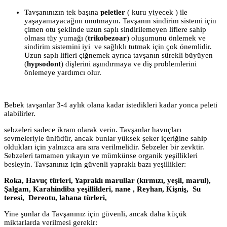
Tavşanınızın tek başına
peletler
( kuru yiyecek ) ile
yaşayamayacağını unutmayın. Tavşanın sindirim sistemi için
çimen otu şeklinde uzun saplı sindirilemeyen liflere sahip
olması tüy yumağı (
trikobezoar
) oluşumunu önlemek ve
sindirim sistemini iyi ve sağlıklı tutmak için çok önemlidir.
Uzun saplı lifleri çiğnemek ayrıca tavşanın sürekli büyüyen
(
hypsodont
) dişlerini aşındırmaya ve diş problemlerini
önlemeye yardımcı olur.
Bebek tavşanlar 3-4 aylık olana kadar istedikleri kadar yonca peleti
alabilirler.
sebzeleri sadece ikram olarak verin. Tavşanlar havuçları
sevmeleriyle ünlüdür, ancak bunlar yüksek şeker içeriğine sahip
oldukları için yalnızca ara sıra verilmelidir. Sebzeler bir zevktir.
Sebzeleri tamamen yıkayın ve mümkünse organik yeşillikleri
besleyin. Tavşanınız için güvenli yapraklı bazı yeşillikler:
Roka, Havuç türleri, Yapraklı marullar (kırmızı, yeşil, marul),
Şalgam, Karahindiba yeşillikleri, nane , Reyhan, Kişniş, Su
teresi, Dereotu, lahana türleri,
Yine şunlar da Tavşanınız için güvenli, ancak daha küçük
miktarlarda verilmesi gerekir: