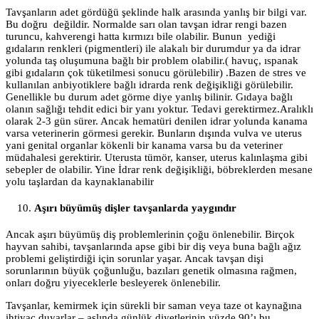
Tavşanların adet gördüğü şeklinde halk arasında yanlış bir bilgi var.
Bu doğru değildir. Normalde sarı olan tavşan idrar rengi bazen
turuncu, kahverengi hatta kırmızı bile olabilir. Bunun yediği
gıdaların renkleri (pigmentleri) ile alakalı bir durumdur ya da idrar
yolunda taş oluşumuna bağlı bir problem olabilir.( havuç, ıspanak
gibi gıdaların çok tüketilmesi sonucu görülebilir) .Bazen de stres ve
kullanılan anbiyotiklere bağlı idrarda renk değişikliği görülebilir.
Genellikle bu durum adet görme diye yanlış bilinir. Gıdaya bağlı
olanın sağlığı tehdit edici bir yanı yoktur. Tedavi gerektirmez.Aralıklı
olarak 2-3 gün sürer. Ancak hematüri denilen idrar yolunda kanama
varsa veterinerin görmesi gerekir. Bunların dışında vulva ve uterus
yani genital organlar kökenli bir kanama varsa bu da veteriner
müdahalesi gerektirir. Uterusta tümör, kanser, uterus kalınlaşma gibi
sebepler de olabilir. Yine İdrar renk değişikliği, böbreklerden mesane
yolu taşlardan da kaynaklanabilir
Aşırı büyümüş dişler tavşanlarda yaygındır
Ancak aşırı büyümüş diş problemlerinin çoğu önlenebilir. Birçok
hayvan sahibi, tavşanlarında apse gibi bir diş veya buna bağlı ağız
problemi geliştirdiği için sorunlar yaşar. Ancak tavşan dişi
sorunlarının büyük çoğunluğu, bazıları genetik olmasına rağmen,
onları doğru yiyeceklerle besleyerek önlenebilir.
Tavşanlar, kemirmek için sürekli bir saman veya taze ot kaynağına
ihtiyaç duyarlar – aslında günlük diyetlerinin yüzde 90’ı bu