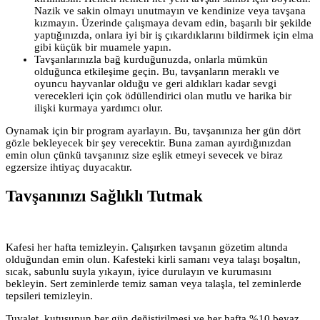
Nazik ve sakin olmayı unutmayın ve kendinize veya tavşana
kızmayın. Üzerinde çalışmaya devam edin, başarılı bir şekilde
yaptığınızda, onlara iyi bir iş çıkardıklarını bildirmek için elma
gibi küçük bir muamele yapın.
Tavşanlarınızla bağ kurduğunuzda, onlarla mümkün
olduğunca etkileşime geçin. Bu, tavşanların meraklı ve
oyuncu hayvanlar olduğu ve geri aldıkları kadar sevgi
verecekleri için çok ödüllendirici olan mutlu ve harika bir
ilişki kurmaya yardımcı olur.
Oynamak için bir program ayarlayın. Bu, tavşanınıza her gün dört
gözle bekleyecek bir şey verecektir. Buna zaman ayırdığınızdan
emin olun çünkü tavşanınız size eşlik etmeyi sevecek ve biraz
egzersize ihtiyaç duyacaktır.
Tavşanınızı Sağlıklı Tutmak
Kafesi her hafta temizleyin. Çalışırken tavşanın gözetim altında
olduğundan emin olun. Kafesteki kirli samanı veya talaşı boşaltın,
sıcak, sabunlu suyla yıkayın, iyice durulayın ve kurumasını
bekleyin. Sert zeminlerde temiz saman veya talaşla, tel zeminlerde
tepsileri temizleyin.
Tuvalet kutusunun her gün değiştirilmesi ve her hafta %10 beyaz