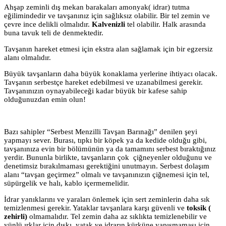
Ahşap zeminli dış mekan barakaları amonyak( idrar) tutma
eğilimindedir ve tavşanınız için sağlıksız olabilir. Bir tel zemin ve
çevre ince delikli olmalıdır.
Kalvenizli
tel olabilir. Halk arasında
buna tavuk teli de denmektedir.
Tavşanın hareket etmesi için ekstra alan sağlamak için bir egzersiz
alanı olmalıdır.
Büyük tavşanların daha büyük konaklama yerlerine ihtiyacı olacak.
Tavşanın serbestçe hareket edebilmesi ve uzanabilmesi gerekir.
Tavşanınızın oynayabileceği kadar büyük bir kafese sahip
olduğunuzdan emin olun!
Bazı sahipler “Serbest Menzilli Tavşan Barınağı” denilen şeyi
yapmayı sever. Burası, tıpkı bir köpek ya da kedide olduğu gibi,
tavşanınıza evin bir bölümünün ya da tamamını serbest bıraktığınız
yerdir. Bununla birlikte, tavşanların çok çiğneyenler olduğunu ve
denetimsiz bırakılmaması gerektiğini unutmayın. Serbest dolaşım
alanı “tavşan geçirmez” olmalı ve tavşanınızın çiğnemesi için tel,
süpürgelik ve halı, kablo içermemelidir.
İdrar yanıklarını ve yaraları önlemek için sert zeminlerin daha sık
temizlenmesi gerekir. Yataklar tavşanlara karşı güvenli ve
toksik (
zehirli)
olmamalıdır. Tel zemin daha az sıklıkta temizlenebilir ve
yünlü ırklar için dışkı, yatak ve idrarın kürküne yapışmaması için