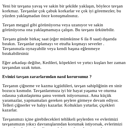
Yeni bir tavşana yavaş ve sakin bir şekilde yaklaşın, böylece tavşan
korkmaz. Tavşanlar çok çabuk korkarlar ve çok iyi göremezler, bu
yüzden yaklaşmadan önce konuşmalısınız.
Tavşan meşgul gibi görünüyorsa veya uzanıyor ve sakin
görünüyorsa ona yaklaşmamaya çalışın. Bu tavşanı ürkütebilir.
Tavşanı günde birkaç saat (eğer mümkünse 6 ila 8 saat) dışarıda
bırakın. Tavşanlar zıplamayı ve etrafta koşmayı severler .
Tavşanınızla oynayabilir veya kendi başına eğlenmeye
bırakabilirsiniz
Eğer arkadaşı değilse, Kedileri, köpekleri ve yırtıcı kuşları her zaman
tavşandan uzak tutun.
Evinizi tavşan zararlarından nasıl korursunuz ?
Tavşanın çiğneme ve kazma içgüdüleri, tavşan sahipliğinin en sinir
bozucu kısmıdır. Tavşanlarımıza iyi bir hayat yaşama ve oturma
odasına yakınlaştırma şansı vermek istiyorsunuz. Ama küçük
yaramazlar, yapmamaları gereken şeylere girmeye devam ediyor.
Telleri çiğnerler ve halıyı kazarlar. Koltukları yırtarlar, çiçekleri
kazarlar.
Tavşanımızı içine girebilecekleri tehlikeli şeylerden ve evlerimizi
tavşanımızın yıkıcı davranışlarından korumak istiyorsak, evlerimizi