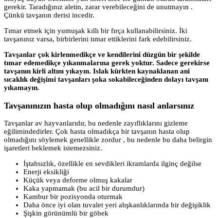
gerekir. Taradığınız aletin, zarar verebileceğini de unutmayın .
Çünkü tavşanın derisi incedir.
Tımar etmek için yumuşak kıllı bir fırça kullanabilirsiniz. İki
tavşanınız varsa, birbirlerini tımar ettiklerini fark edebilirsiniz.
Tavşanlar çok kirlenmedikçe ve kendilerini düzgün bir şekilde
tımar edemedikçe yıkanmalarına gerek yoktur. Sadece gerekirse
tavşanın kirli altını yıkayın. Islak kürkten kaynaklanan ani
sıcaklık değişimi tavşanları şoka sokabileceğinden dolayı tavşanı
yıkamayın.
Tavşanınızın hasta olup olmadığını nasıl anlarsınız
Tavşanlar av hayvanlarıdır, bu nedenle zayıflıklarını gizleme
eğilimindedirler. Çok hasta olmadıkça bir tavşanın hasta olup
olmadığını söylemek genellikle zordur , bu nedenle bu daha belirgin
işaretleri beklemek istemezsiniz.
İştahsızlık, özellikle en sevdikleri ikramlarda ilginç değilse
Enerji eksikliği
Küçük veya deforme olmuş kakalar
Kaka yapmamak (bu acil bir durumdur)
Kambur bir pozisyonda oturmak
Daha önce iyi olan tuvalet yeri alışkanlıklarında bir değişiklik
Şişkin görünümlü bir göbek