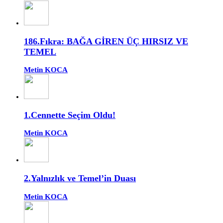
186.Fıkra: BAĞA GİREN ÜÇ HIRSIZ VE
TEMEL
Metin KOCA
1.Cennette Seçim Oldu!
Metin KOCA
2.Yalnızlık ve Temel’in Duası
Metin KOCA