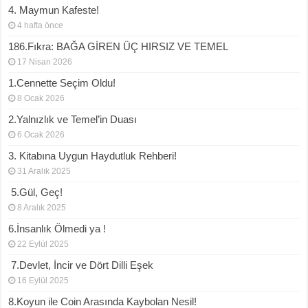
4. Maymun Kafeste!
4 hafta önce
186.Fıkra: BAĞA GİREN ÜÇ HIRSIZ VE TEMEL
17 Nisan 2026
1.Cennette Seçim Oldu!
8 Ocak 2026
2.Yalnızlık ve Temel’in Duası
6 Ocak 2026
3. Kitabına Uygun Haydutluk Rehberi!
31 Aralık 2025
5.Gül, Geç!
8 Aralık 2025
6.İnsanlık Ölmedi ya !
22 Eylül 2025
7.Devlet, İncir ve Dört Dilli Eşek
16 Eylül 2025
8.Koyun ile Coin Arasında Kaybolan Nesil!