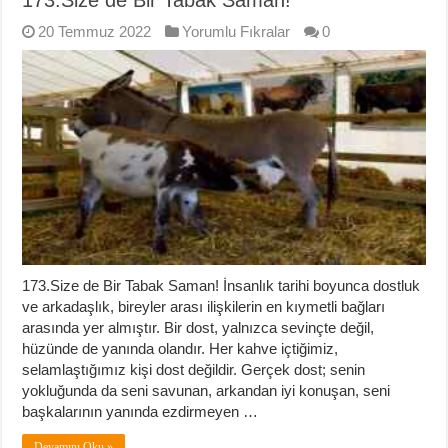
173.Size de Bir Tabak Saman!
20 Temmuz 2022
Yorumlu Fıkralar
0
173.Size de Bir Tabak Saman! İnsanlık tarihi boyunca dostluk
ve arkadaşlık, bireyler arası ilişkilerin en kıymetli bağları
arasında yer almıştır. Bir dost, yalnızca sevinçte değil,
hüzünde de yanında olandır. Her kahve içtiğimiz,
selamlaştığımız kişi dost değildir. Gerçek dost; senin
yokluğunda da seni savunan, arkandan iyi konuşan, seni
başkalarının yanında ezdirmeyen …
Devamını Oku »