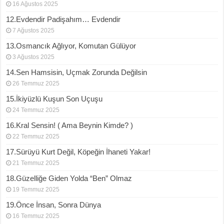
16 Ağustos 2025
12.Evdendir Padişahım… Evdendir
7 Ağustos 2025
13.Osmancık Ağlıyor, Komutan Gülüyor
3 Ağustos 2025
14.Sen Hamsisin, Uçmak Zorunda Değilsin
26 Temmuz 2025
15.İkiyüzlü Kuşun Son Uçuşu
24 Temmuz 2025
16.Kral Sensin! ( Ama Beynin Kimde? )
22 Temmuz 2025
17.Sürüyü Kurt Değil, Köpeğin İhaneti Yakar!
21 Temmuz 2025
18.Güzelliğe Giden Yolda “Ben” Olmaz
19 Temmuz 2025
19.Önce İnsan, Sonra Dünya
16 Temmuz 2025