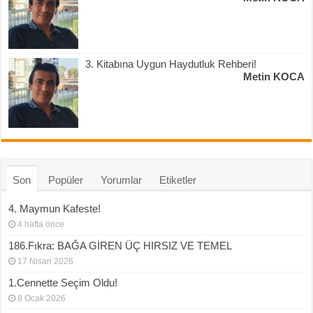
3. Kitabına Uygun Haydutluk Rehberi!
Metin KOCA
Son
Popüler
Yorumlar
Etiketler
4. Maymun Kafeste!
4 hafta önce
186.Fıkra: BAĞA GİREN ÜÇ HIRSIZ VE TEMEL
17 Nisan 2026
1.Cennette Seçim Oldu!
8 Ocak 2026