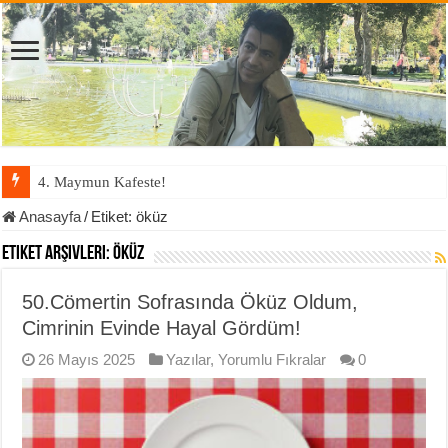
4. Maymun Kafeste!
Anasayfa
/
Etiket:
öküz
Etiket Arşivleri:
öküz
50.Cömertin Sofrasında Öküz Oldum,
Cimrinin Evinde Hayal Gördüm!
26 Mayıs 2025
Yazılar
,
Yorumlu Fıkralar
0