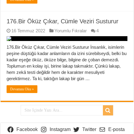
176.Bir Öküz Çıkar, Cümle Veziri Susturur
16 Temmuz 2022
Yorumlu Fıkralar
4
176.Bir Öküz Çıkar, Cümle Veziri Susturur İnsanlık, isimlerin
peşine düştüğü kadar anlamların da izini sürebilseydi, belki bu
kadar eşeğe öküz, öküze bilge, bilgine de çoban demezdi.
Toplumun en kolay işi, birine lakap takmaktır. Çünkü lakap,
hem zekâ testi değildir hem de karakter mesuliyeti
gerektirmez. Ta ki, taktığın lakap bir gün …
Devamını Oku »
Facebook
Instagram
Twitter
E-posta