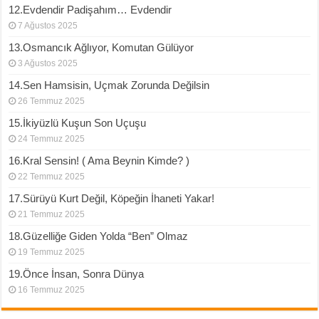
12.Evdendir Padişahım… Evdendir
7 Ağustos 2025
13.Osmancık Ağlıyor, Komutan Gülüyor
3 Ağustos 2025
14.Sen Hamsisin, Uçmak Zorunda Değilsin
26 Temmuz 2025
15.İkiyüzlü Kuşun Son Uçuşu
24 Temmuz 2025
16.Kral Sensin! ( Ama Beynin Kimde? )
22 Temmuz 2025
17.Sürüyü Kurt Değil, Köpeğin İhaneti Yakar!
21 Temmuz 2025
18.Güzelliğe Giden Yolda “Ben” Olmaz
19 Temmuz 2025
19.Önce İnsan, Sonra Dünya
16 Temmuz 2025