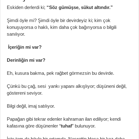
Eskiden derlerdi ki;
“Söz gümüşse, sükut altındır.”
Şimdi öyle mi? Şimdi öyle bir devirdeyiz ki; kim çok
konuşuyorsa o haklı, kim daha çok bağırıyorsa o bilgili
sanılıyor.
İçeriğin mi var?
Derinliğin mi var?
Eh, kusura bakma, pek rağbet görmezsin bu devirde.
Çünkü bu çağ, sesi yankı yapanı alkışlıyor; düşüneni değil,
göstereni seviyor.
Bilgi değil, imaj satılıyor.
Papağan gibi tekrar edenler kahraman ilan ediliyor; kendi
kafasına göre düşünenler “
tuhaf
” bulunuyor.
İşte tam da böyle bir ortamda, Nasrettin Hoca bir kez daha