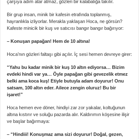
çarşıya adım atar atmaz, gözleri bir kalabalığa takılır.
Bir grup insan, minik bir kafesin etrafında toplanmış,
hayranlıkla izliyorlar. Merakla yaklaşan Hoca, ne görsün?
Kafeste minicik bir kuş ve satıcısı bangır bangır bağırıyor:
– Konuşan papağan! Hem de 10 altına!
Hoca’nın gözleri faltaşı gibi açılır. İç sesi hemen devreye girer:
“Yahu bu kadar minik bir kuş 10 altın ediyorsa… Bizim
evdeki hindi var ya… Öyle papağan gibi gevezelik etmez
belki ama koca kuş! Etiyle butuyla adam doyurur! Onu
satsam, 100 altın eder. Ailece zengin oluruz! Bu bir
işaret!”
Hoca hemen eve döner, hindiyi zar zor yakalar, koltuğunun
altına kıstırır ve soluğu pazarda alır. Kaldırımın köşesine ilişir
ve başlar bağırmaya:
– “Hindiii! Konuşmaz ama sizi doyurur! Doğal, gezen,