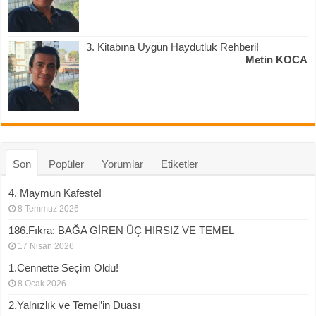
3. Kitabına Uygun Haydutluk Rehberi!
Metin KOCA
Son
Popüler
Yorumlar
Etiketler
4. Maymun Kafeste!
8 Temmuz 2026
186.Fıkra: BAĞA GİREN ÜÇ HIRSIZ VE TEMEL
17 Nisan 2026
1.Cennette Seçim Oldu!
8 Ocak 2026
2.Yalnızlık ve Temel’in Duası