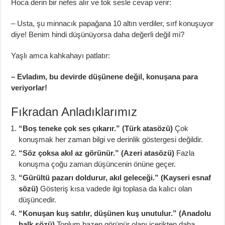
Hoca derin bir nefes alır ve tok sesle cevap verir:
– Usta, şu minnacık papağana 10 altın verdiler, sırf konuşuyor
diye! Benim hindi düşünüyorsa daha değerli değil mi?
Yaşlı amca kahkahayı patlatır:
– Evladım, bu devirde düşünene değil, konuşana para
veriyorlar!
Fıkradan Anladıklarımız
“Boş teneke çok ses çıkarır.” (Türk atasözü)
Çok
konuşmak her zaman bilgi ve derinlik göstergesi değildir.
“Söz çoksa akıl az görünür.” (Azeri atasözü)
Fazla
konuşma çoğu zaman düşüncenin önüne geçer.
“Gürültü pazarı doldurur, akıl geleceği.” (Kayseri esnaf
sözü)
Gösteriş kısa vadede ilgi toplasa da kalıcı olan
düşüncedir.
“Konuşan kuş satılır, düşünen kuş unutulur.” (Anadolu
halk sözü)
Toplum bazen görünür olanı içerikten daha