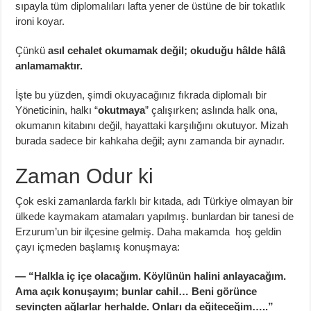
sıpayla tüm diplomalıları lafta yener de üstüne de bir tokatlık
ironi koyar.
Çünkü
asıl cehalet okumamak değil; okuduğu hâlde hâlâ
anlamamaktır.
İşte bu yüzden, şimdi okuyacağınız fıkrada diplomalı bir
Yöneticinin, halkı “
okutmaya
” çalışırken; aslında halk ona,
okumanın kitabını değil, hayattaki karşılığını okutuyor. Mizah
burada sadece bir kahkaha değil; aynı zamanda bir aynadır.
Zaman Odur ki
Çok eski zamanlarda farklı bir kıtada, adı Türkiye olmayan bir
ülkede kaymakam atamaları yapılmış. bunlardan bir tanesi de
Erzurum’un bir ilçesine gelmiş. Daha makamda hoş geldin
çayı içmeden başlamış konuşmaya:
— “Halkla iç içe olacağım. Köylünün halini anlayacağım.
Ama açık konuşayım; bunlar cahil… Beni görünce
sevinçten ağlarlar herhalde. Onları da eğiteceğim…..”