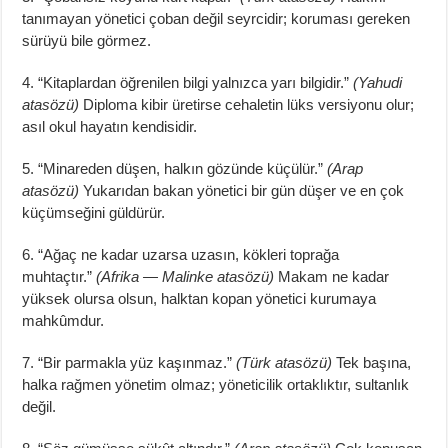
tanımayan yönetici çoban değil seyrcidir; koruması gereken
sürüyü bile görmez.
4. “Kitaplardan öğrenilen bilgi yalnızca yarı bilgidir.”
(Yahudi
atasözü)
Diploma kibir üretirse cehaletin lüks versiyonu olur;
asıl okul hayatın kendisidir.
5. “Minareden düşen, halkın gözünde küçülür.”
(Arap
atasözü)
Yukarıdan bakan yönetici bir gün düşer ve en çok
küçümseğini güldürür.
6. “Ağaç ne kadar uzarsa uzasın, kökleri toprağa
muhtaçtır.”
(Afrika — Malinke atasözü)
Makam ne kadar
yüksek olursa olsun, halktan kopan yönetici kurumaya
mahkûmdur.
7. “Bir parmakla yüz kaşınmaz.”
(Türk atasözü)
Tek başına,
halka rağmen yönetim olmaz; yöneticilik ortaklıktır, sultanlık
değil.