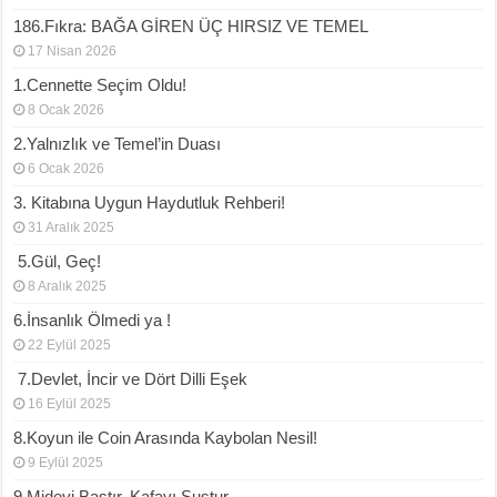
186.Fıkra: BAĞA GİREN ÜÇ HIRSIZ VE TEMEL
17 Nisan 2026
1.Cennette Seçim Oldu!
8 Ocak 2026
2.Yalnızlık ve Temel’in Duası
6 Ocak 2026
3. Kitabına Uygun Haydutluk Rehberi!
31 Aralık 2025
5.Gül, Geç!
8 Aralık 2025
6.İnsanlık Ölmedi ya !
22 Eylül 2025
7.Devlet, İncir ve Dört Dilli Eşek
16 Eylül 2025
8.Koyun ile Coin Arasında Kaybolan Nesil!
9 Eylül 2025
9.Mideyi Bastır, Kafayı Sustur