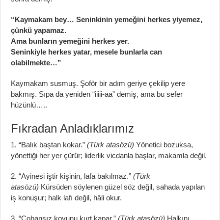
“Kaymakam bey… Seninkinin yemeğini herkes yiyemez,
çünkü yapamaz.
Ama bunların yemeğini herkes yer.
Seninkiyle herkes yatar, mesele bunlarla can
olabilmekte…”
Kaymakam susmuş. Şoför bir adım geriye çekilip yere
bakmış. Sıpa da yeniden “iiiii-aa” demiş, ama bu sefer
hüzünlü…..
Fıkradan Anladıklarımız
1. “Balık baştan kokar.”
(Türk atasözü)
Yönetici bozuksa,
yönettiği her yer çürür; liderlik vicdanla başlar, makamla değil.
2. “Ayinesi iştir kişinin, lafa bakılmaz.”
(Türk
atasözü)
Kürsüden söylenen güzel söz değil, sahada yapılan
iş konuşur; halk lafı değil, hâli okur.
3. “Çobansız koyunu kurt kapar.”
(Türk atasözü)
Halkını