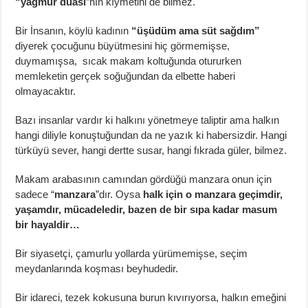
“yağmur duası
”nın kıymetini de bilmez.
Bir İnsanın, köylü kadının
“üşüdüm ama süt sağdım”
diyerek çocuğunu büyütmesini hiç görmemişse,
duymamışsa, sıcak makam koltuğunda otururken
memleketin gerçek soğuğundan da elbette haberi
olmayacaktır.
Bazı insanlar vardır ki halkını yönetmeye taliptir ama halkın
hangi diliyle konuştuğundan da ne yazık ki habersizdir. Hangi
türküyü sever, hangi dertte susar, hangi fıkrada güler, bilmez.
Makam arabasının camından gördüğü manzara onun için
sadece “
manzara
”dır. Oysa
halk için o manzara geçimdir,
yaşamdır, mücadeledir, bazen de bir sıpa kadar masum
bir hayaldir…
Bir siyasetçi, çamurlu yollarda yürümemişse, seçim
meydanlarında koşması beyhudedir.
Bir idareci, tezek kokusuna burun kıvırıyorsa, halkın emeğini