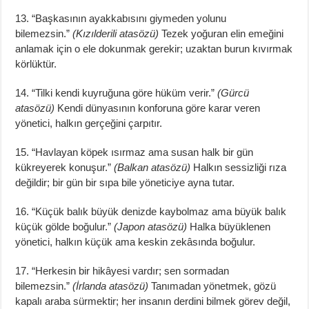
13. “Başkasının ayakkabısını giymeden yolunu
bilemezsin.”
(Kızılderili atasözü)
Tezek yoğuran elin emeğini
anlamak için o ele dokunmak gerekir; uzaktan burun kıvırmak
körlüktür.
14. “Tilki kendi kuyruğuna göre hüküm verir.”
(Gürcü
atasözü)
Kendi dünyasının konforuna göre karar veren
yönetici, halkın gerçeğini çarpıtır.
15. “Havlayan köpek ısırmaz ama susan halk bir gün
kükreyerek konuşur.”
(Balkan atasözü)
Halkın sessizliği rıza
değildir; bir gün bir sıpa bile yöneticiye ayna tutar.
16. “Küçük balık büyük denizde kaybolmaz ama büyük balık
küçük gölde boğulur.”
(Japon atasözü)
Halka büyüklenen
yönetici, halkın küçük ama keskin zekâsında boğulur.
17. “Herkesin bir hikâyesi vardır; sen sormadan
bilemezsin.”
(İrlanda atasözü)
Tanımadan yönetmek, gözü
kapalı araba sürmektir; her insanın derdini bilmek görev değil,