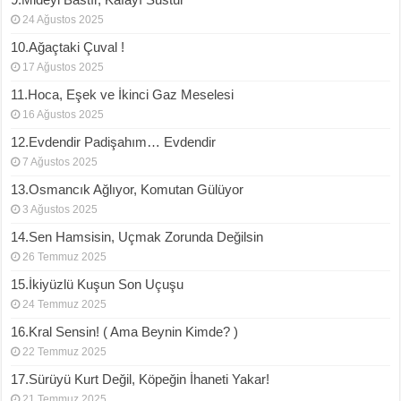
24 Ağustos 2025
10.Ağaçtaki Çuval !
17 Ağustos 2025
11.Hoca, Eşek ve İkinci Gaz Meselesi
16 Ağustos 2025
12.Evdendir Padişahım… Evdendir
7 Ağustos 2025
13.Osmancık Ağlıyor, Komutan Gülüyor
3 Ağustos 2025
14.Sen Hamsisin, Uçmak Zorunda Değilsin
26 Temmuz 2025
15.İkiyüzlü Kuşun Son Uçuşu
24 Temmuz 2025
16.Kral Sensin! ( Ama Beynin Kimde? )
22 Temmuz 2025
17.Sürüyü Kurt Değil, Köpeğin İhaneti Yakar!
21 Temmuz 2025