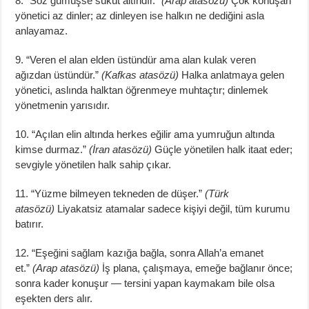
8. “Söz gümüşse sükût altındır.”
(Arap atasözü)
Çok konuşan
yönetici az dinler; az dinleyen ise halkın ne dediğini asla
anlayamaz.
9. “Veren el alan elden üstündür ama alan kulak veren
ağızdan üstündür.”
(Kafkas atasözü)
Halka anlatmaya gelen
yönetici, aslında halktan öğrenmeye muhtaçtır; dinlemek
yönetmenin yarısıdır.
10. “Açılan elin altında herkes eğilir ama yumruğun altında
kimse durmaz.”
(İran atasözü)
Güçle yönetilen halk itaat eder;
sevgiyle yönetilen halk sahip çıkar.
11. “Yüzme bilmeyen tekneden de düşer.”
(Türk
atasözü)
Liyakatsiz atamalar sadece kişiyi değil, tüm kurumu
batırır.
12. “Eşeğini sağlam kazığa bağla, sonra Allah’a emanet
et.”
(Arap atasözü)
İş plana, çalışmaya, emeğe bağlanır önce;
sonra kader konuşur — tersini yapan kaymakam bile olsa
eşekten ders alır.