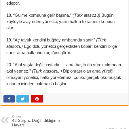
edeptir.
18. “Gülme komşuna gelir başına.”
(Türk atasözü)
Bugün
köylüyle alay eden yönetici, yarın halkın fıkrasının konusu
olur.
19. “Aç tavuk kendini buğday ambarında sanır.”
(Türk
atasözü)
Ego dolu yönetici gerçeklikten kopar; kendini bilge
sanır ama halk onun açlığını görür.
20. “Akıl yaşta değil baştadır — ama başta da yürek olmadan
akıl yetmez.”
(Türk atasözü, )
Diploması olan ama yüreği
olmayan yönetici, halkı yönetemez; çünkü gerçek okumuşluk
insanın içinden bakmakla başlar
Öncesi
43.Sürpriz Değil, Bildiğimiz
Hayat!
Sonraki