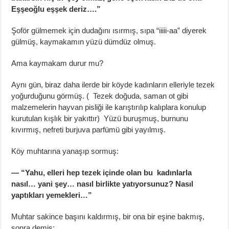
Eşşeoğlu eşşek deriz….”
Şoför gülmemek için dudağını ısırmış, sıpa “iiiii-aa” diyerek
gülmüş, kaymakamın yüzü dümdüz olmuş.
Ama kaymakam durur mu?
Aynı gün, biraz daha ilerde bir köyde kadınların elleriyle tezek
yoğurduğunu görmüş. ( Tezek doğuda, saman ot gibi
malzemelerin hayvan pisliği ile karıştırılıp kalıplara konulup
kurutulan kışlık bir yakıttır) Yüzü buruşmuş, burnunu
kıvırmış, nefreti burjuva parfümü gibi yayılmış.
Köy muhtarına yanaşıp sormuş:
— “Yahu, elleri hep tezek içinde olan bu kadınlarla
nasıl… yani şey… nasıl birlikte yatıyorsunuz? Nasıl
yaptıkları yemekleri…”
Muhtar sakince başını kaldırmış, bir ona bir eşine bakmış,
sonra demiş: