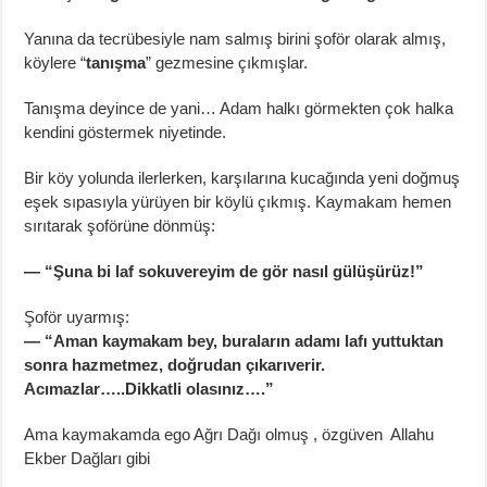
Yanına da tecrübesiyle nam salmış birini şoför olarak almış,
köylere “
tanışma
” gezmesine çıkmışlar.
Tanışma deyince de yani… Adam halkı görmekten çok halka
kendini göstermek niyetinde.
Bir köy yolunda ilerlerken, karşılarına kucağında yeni doğmuş
eşek sıpasıyla yürüyen bir köylü çıkmış. Kaymakam hemen
sırıtarak şoförüne dönmüş:
— “Şuna bi laf sokuvereyim de gör nasıl gülüşürüz!”
Şoför uyarmış:
— “Aman kaymakam bey, buraların adamı lafı yuttuktan
sonra hazmetmez, doğrudan çıkarıverir.
Acımazlar…..Dikkatli olasınız….”
Ama kaymakamda ego Ağrı Dağı olmuş , özgüven Allahu
Ekber Dağları gibi