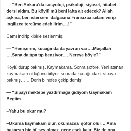
— “Ben Ankara’da sosyoloji, psikoloji, siyaset, hitabet,
dersi aldım. Bu köylü mü beni lafta alt edecek? Allah
aşkına, ben istersem dalgasına Fransızca selam verip
ingilizce tercüme edebilirim….!”
Camı indirip kibirle seslenmiş:
— “Hemşerim, kucağında da yavrun var….Maşallah
….Sana da tıpa tıp benziyor…. Nereye böyle?”
Köylü durup bakmış. Kaymakama, Sonra şoföre. Yeni atanan
kaymakam olduğunu biliyor. sonrada kucağındaki sıpaya
bakmış…… Derin bi nefes çekip demiş:
— “Sıpayı mektebe yazdırmağa gidiyom Gaymakam
Begiim.
–Yahu bu okur mu?
–Okursa kaymakam olur, okumazsa şoför olur… Ama
bakarsın hiç bi’ şey olmaz, gene eşek kalır. Biz de ona