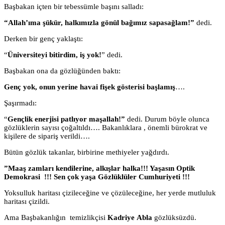
Başbakan içten bir tebessümle başını salladı:
“Allah’ıma şükür, halkımızla gönül bağımız sapasağlam!”
dedi.
Derken bir genç yaklaştı:
“
Üniversiteyi bitirdim, iş yok!
” dedi.
Başbakan ona da gözlüğünden baktı:
Genç yok, onun yerine havai fişek gösterisi başlamış
….
Şaşırmadı:
“
Gençlik enerjisi patlıyor maşallah!”
dedi. Durum böyle olunca
gözlüklerin sayısı çoğaltıldı…. Bakanlıklara , önemli bürokrat ve
kişilere de sipariş verildi….
Bütün gözlük takanlar, birbirine methiyeler yağdırdı.
”Maaş zamları kendilerine, alkışlar halka!!! Yaşasın Optik
Demokrasi !!! Sen çok yaşa Gözlüklüler Cumhuriyeti !!!
Yoksulluk haritası çizileceğine ve çözüleceğine, her yerde mutluluk
haritası çizildi.
Ama Başbakanlığın temizlikçisi
Kadriye
Abla
gözlüksüzdü.