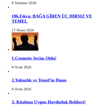
8 Temmuz 2026
186.Fıkra: BAĞA GİREN ÜÇ HIRSIZ VE
TEMEL
17 Nisan 2026
1.Cennette Seçim Oldu!
8 Ocak 2026
2.Yalnızlık ve Temel’in Duası
6 Ocak 2026
3. Kitabına Uygun Haydutluk Rehberi!