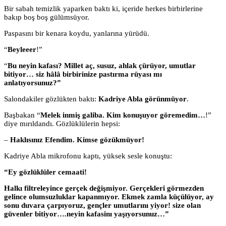
Bir sabah temizlik yaparken baktı ki, içeride herkes birbirlerine
bakıp boş boş gülümsüyor.
Paspasını bir kenara koydu, yanlarına yürüdü.
“
Beyleeer
!”
“
Bu neyin kafası? Millet aç, susuz, ahlak çürüyor, umutlar
bitiyor… siz hâlâ birbirinize pastırma rüyası mı
anlatıyorsunuz?”
Salondakiler gözlükten baktı:
Kadriye Abla görünmüyor
.
Başbakan “
Melek inmiş galiba. Kim konuşuyor göremedim…
!”
diye mırıldandı. Gözlüklülerin hepsi:
–
Haklısınız Efendim. Kimse gözükmüyor!
Kadriye Abla mikrofonu kaptı, yüksek sesle konuştu:
“Ey gözlüklüler cemaati!
Halkı filtreleyince gerçek değişmiyor. Gerçekleri görmezden
gelince olumsuzluklar kapanmıyor. Ekmek zamla küçülüyor, ay
sonu duvara çarpıyoruz, gençler umutlarını yiyor! size olan
güvenler bitiyor….neyin kafasinı yaşıyorsunuz…”