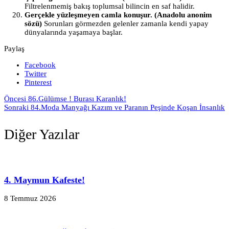
Filtrelenmemiş bakış toplumsal bilincin en saf halidir.
Gerçekle yüzleşmeyen camla konuşur. (Anadolu anonim
sözü)
Sorunları görmezden gelenler zamanla kendi yapay
dünyalarında yaşamaya başlar.
Paylaş
Facebook
Twitter
Pinterest
Öncesi
86.Gülümse ! Burası Karanlık!
Sonraki
84.Moda Manyağı Kazım ve Paranın Peşinde Koşan İnsanlık
Diğer Yazılar
4. Maymun Kafeste!
8 Temmuz 2026