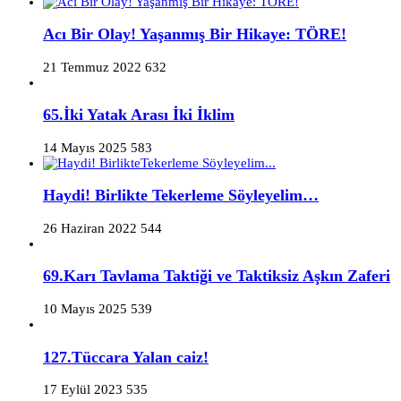
Acı Bir Olay! Yaşanmış Bir Hikaye: TÖRE!
21 Temmuz 2022
632
65.İki Yatak Arası İki İklim
14 Mayıs 2025
583
Haydi! Birlikte Tekerleme Söyleyelim…
26 Haziran 2022
544
69.Karı Tavlama Taktiği ve Taktiksiz Aşkın Zaferi
10 Mayıs 2025
539
127.Tüccara Yalan caiz!
17 Eylül 2023
535