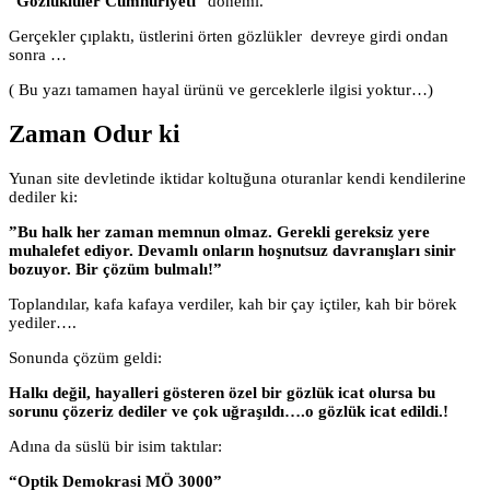
“
Gözlüklüler Cumhuriyeti
” dönemi.
Gerçekler çıplaktı, üstlerini örten gözlükler devreye girdi ondan
sonra …
( Bu yazı tamamen hayal ürünü ve gerceklerle ilgisi yoktur…)
Zaman Odur ki
Yunan site devletinde iktidar koltuğuna oturanlar kendi kendilerine
dediler ki:
”Bu halk her zaman memnun olmaz. Gerekli gereksiz yere
muhalefet ediyor. Devamlı onların hoşnutsuz davranışları sinir
bozuyor. Bir çözüm bulmalı!”
Toplandılar, kafa kafaya verdiler, kah bir çay içtiler, kah bir börek
yediler….
Sonunda çözüm geldi:
Halkı değil, hayalleri gösteren özel bir gözlük icat olursa bu
sorunu çözeriz dediler ve çok uğraşıldı….o gözlük icat edildi.!
Adına da süslü bir isim taktılar:
“Optik Demokrasi MÖ 3000”