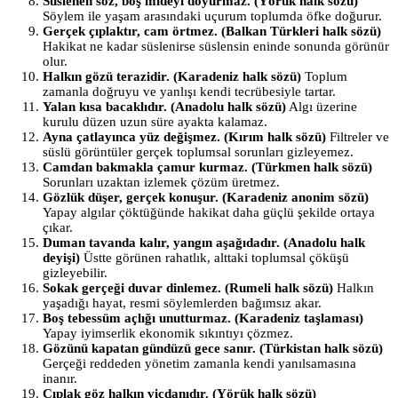
Süslenen söz, boş mideyi doyurmaz. (Yörük halk sözü)
Söylem ile yaşam arasındaki uçurum toplumda öfke doğurur.
Gerçek çıplaktır, cam örtmez. (Balkan Türkleri halk sözü)
Hakikat ne kadar süslenirse süslensin eninde sonunda görünür
olur.
Halkın gözü terazidir. (Karadeniz halk sözü)
Toplum
zamanla doğruyu ve yanlışı kendi tecrübesiyle tartar.
Yalan kısa bacaklıdır. (Anadolu halk sözü)
Algı üzerine
kurulu düzen uzun süre ayakta kalamaz.
Ayna çatlayınca yüz değişmez. (Kırım halk sözü)
Filtreler ve
süslü görüntüler gerçek toplumsal sorunları gizleyemez.
Camdan bakmakla çamur kurmaz. (Türkmen halk sözü)
Sorunları uzaktan izlemek çözüm üretmez.
Gözlük düşer, gerçek konuşur. (Karadeniz anonim sözü)
Yapay algılar çöktüğünde hakikat daha güçlü şekilde ortaya
çıkar.
Duman tavanda kalır, yangın aşağıdadır. (Anadolu halk
deyişi)
Üstte görünen rahatlık, alttaki toplumsal çöküşü
gizleyebilir.
Sokak gerçeği duvar dinlemez. (Rumeli halk sözü)
Halkın
yaşadığı hayat, resmi söylemlerden bağımsız akar.
Boş tebessüm açlığı unutturmaz. (Karadeniz taşlaması)
Yapay iyimserlik ekonomik sıkıntıyı çözmez.
Gözünü kapatan gündüzü gece sanır. (Türkistan halk sözü)
Gerçeği reddeden yönetim zamanla kendi yanılsamasına
inanır.
Çıplak göz halkın vicdanıdır. (Yörük halk sözü)