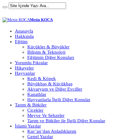
Metin KOCA
Anasayfa
Hakkında
Eğitim
Küçükler & Büyükler
Bilişim & Teknoloji
Eğitimin Diğer Konuları
Yorumlu Fıkralar
Hikayeler
Hayvanlar
Kedi & Köpek
Büyükbaş & Küçükbaş
Akvaryum ve Diğer Evciller
Kanatlılar
Hayvanlarla İlgili Diğer Konular
Tarım & Bitkiler
Çiçekler
Meyve Ve Sebzeler
Tarım ve Bitkiler ile İlgili Diğer Konular
İslami Yazılar
Kur’an’dan Anladıklarım
Genel Yazılar