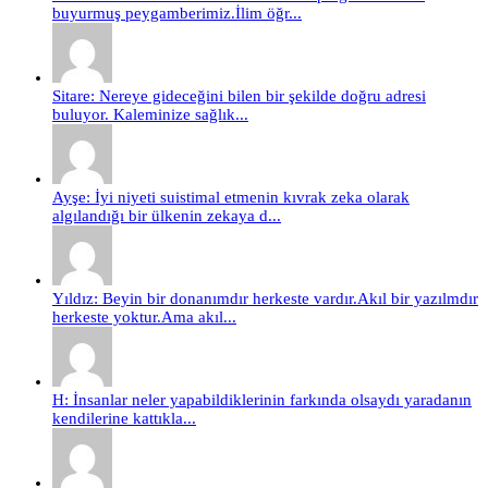
buyurmuş peygamberimiz.İlim öğr...
Sitare: Nereye gideceğini bilen bir şekilde doğru adresi
buluyor. Kaleminize sağlık...
Ayşe: İyi niyeti suistimal etmenin kıvrak zeka olarak
algılandığı bir ülkenin zekaya d...
Yıldız: Beyin bir donanımdır herkeste vardır.Akıl bir yazılmdır
herkeste yoktur.Ama akıl...
H: İnsanlar neler yapabildiklerinin farkında olsaydı yaradanın
kendilerine kattıkla...