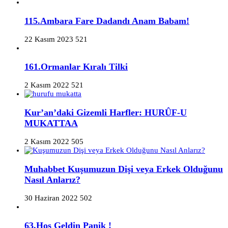
115.Ambara Fare Dadandı Anam Babam!
22 Kasım 2023
521
161.Ormanlar Kıralı Tilki
2 Kasım 2022
521
Kur’an’daki Gizemli Harfler: HURÛF-U
MUKATTAA
2 Kasım 2022
505
Muhabbet Kuşumuzun Dişi veya Erkek Olduğunu
Nasıl Anlarız?
30 Haziran 2022
502
63.Hoş Geldin Panik !