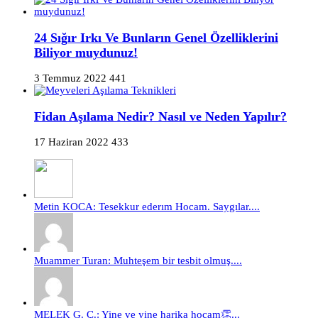
24 Sığır Irkı Ve Bunların Genel Özelliklerini
Biliyor muydunuz!
3 Temmuz 2022
441
Fidan Aşılama Nedir? Nasıl ve Neden Yapılır?
17 Haziran 2022
433
Metin KOCA: Tesekkur ederım Hocam. Saygılar....
Muammer Turan: Muhteşem bir tesbit olmuş....
MELEK G. Ç.: Yine ve yine harika hocam👏...