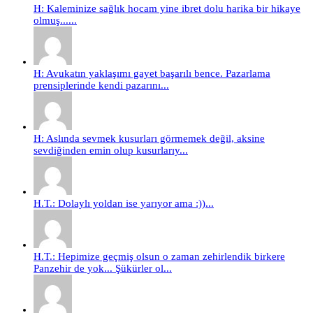
H: Kaleminize sağlık hocam yine ibret dolu harika bir hikaye
olmuş......
H: Avukatın yaklaşımı gayet başarılı bence. Pazarlama
prensiplerinde kendi pazarını...
H: Aslında sevmek kusurları görmemek değil, aksine
sevdiğinden emin olup kusurlarıy...
H.T.: Dolaylı yoldan ise yarıyor ama :))...
H.T.: Hepimize geçmiş olsun o zaman zehirlendik birkere
Panzehir de yok... Şükürler ol...