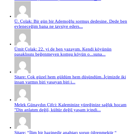
Ü. Çolak: Bir gün bir Ademoğlu sormuş dedesine. Dede ben
evleneceğim bana ne tavsiye eders...
Ümit Çolak: 22. yi de ben yazayım. Kendi köyünün
pasaklısını beğenmeyen komşu köyün o...suna...
Sitare: Çok güzel hem güldüm hem düşündüm..İçimizde iki
insan varmış biri yaşayan biri i...
Melek Günaydın Çifci: Kaleminize yüreğinize sağlık hocam
"Din anlatım değil, kültür değil yaşam içindi...
Sitare: “İlim bir hazinedir anahtarı sorup öğrenmektir “