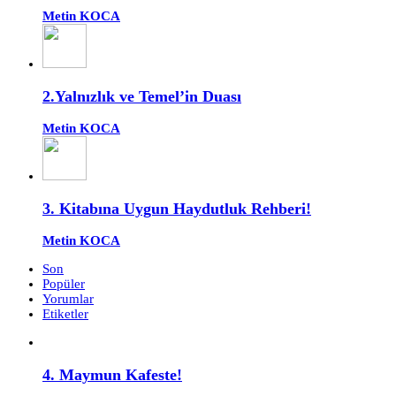
Metin KOCA
2.Yalnızlık ve Temel’in Duası
Metin KOCA
3. Kitabına Uygun Haydutluk Rehberi!
Metin KOCA
Son
Popüler
Yorumlar
Etiketler
4. Maymun Kafeste!