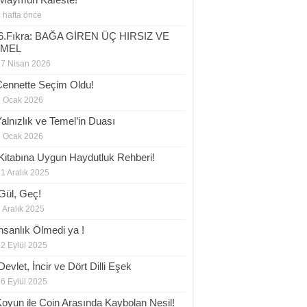
 hafta önce
6.Fıkra: BAĞA GİREN ÜÇ HIRSIZ VE
EMEL
17 Nisan 2026
Cennette Seçim Oldu!
8 Ocak 2026
Yalnızlık ve Temel’in Duası
6 Ocak 2026
 Kitabına Uygun Haydutluk Rehberi!
1 Aralık 2025
Gül, Geç!
 Aralık 2025
İnsanlık Ölmedi ya !
2 Eylül 2025
evlet, İncir ve Dört Dilli Eşek
6 Eylül 2025
Koyun ile Coin Arasında Kaybolan Nesil!