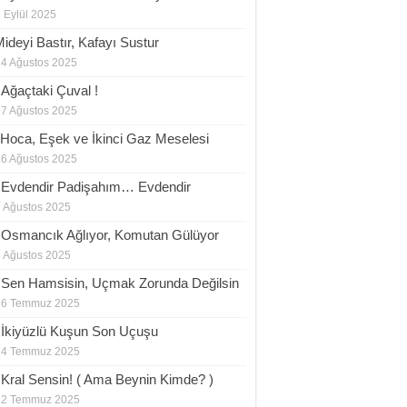
 Eylül 2025
Mideyi Bastır, Kafayı Sustur
24 Ağustos 2025
.Ağaçtaki Çuval !
17 Ağustos 2025
.Hoca, Eşek ve İkinci Gaz Meselesi
16 Ağustos 2025
.Evdendir Padişahım… Evdendir
 Ağustos 2025
.Osmancık Ağlıyor, Komutan Gülüyor
 Ağustos 2025
.Sen Hamsisin, Uçmak Zorunda Değilsin
26 Temmuz 2025
.İkiyüzlü Kuşun Son Uçuşu
24 Temmuz 2025
.Kral Sensin! ( Ama Beynin Kimde? )
22 Temmuz 2025