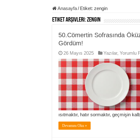
Anasayfa
/
Etiket:
zengin
Etiket Arşivleri:
zengin
50.Cömertin Sofrasında Öküz
Gördüm!
26 Mayıs 2025
Yazılar
,
Yorumlu F
ısıtmaktır, hatır sormaktır, geçmişin ka
Devamını Oku »