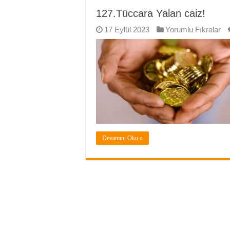
127.Tüccara Yalan caiz!
17 Eylül 2023
Yorumlu Fıkralar
Devamını Oku »