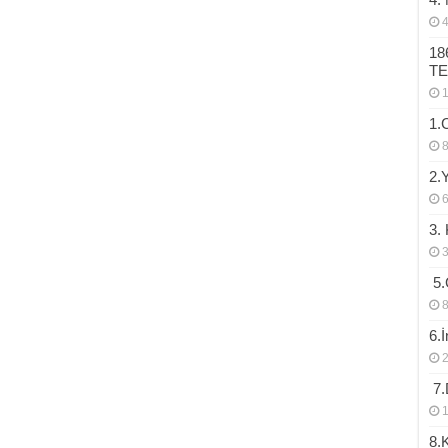
4
18
T
1.
2.
3.
3
5.
8
6.
2
7.D
1
8.