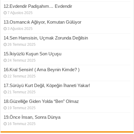
12.Evdendir Padişahım… Evdendir
7 Ağustos 2025
13.Osmancık Ağlıyor, Komutan Gülüyor
3 Ağustos 2025
14.Sen Hamsisin, Uçmak Zorunda Değilsin
26 Temmuz 2025
15.İkiyüzlü Kuşun Son Uçuşu
24 Temmuz 2025
16.Kral Sensin! ( Ama Beynin Kimde? )
22 Temmuz 2025
17.Sürüyü Kurt Değil, Köpeğin İhaneti Yakar!
21 Temmuz 2025
18.Güzelliğe Giden Yolda “Ben” Olmaz
19 Temmuz 2025
19.Önce İnsan, Sonra Dünya
16 Temmuz 2025