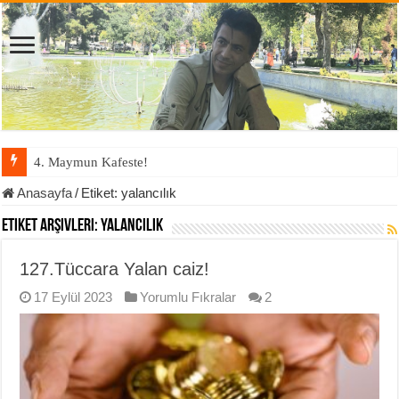
4. Maymun Kafeste!
Anasayfa
/
Etiket:
yalancılık
Etiket Arşivleri:
yalancılık
127.Tüccara Yalan caiz!
17 Eylül 2023
Yorumlu Fıkralar
2