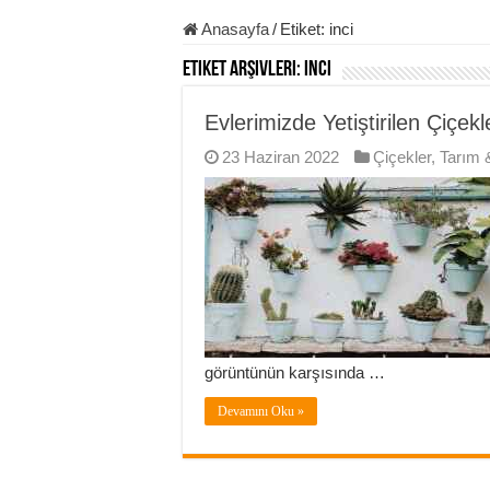
Anasayfa
/
Etiket:
inci
Etiket Arşivleri:
inci
Evlerimizde Yetiştirilen Çiçek
23 Haziran 2022
Çiçekler
,
Tarım &
görüntünün karşısında …
Devamını Oku »