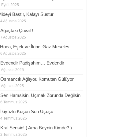
 Eylül 2025
Mideyi Bastır, Kafayı Sustur
24 Ağustos 2025
.Ağaçtaki Çuval !
17 Ağustos 2025
.Hoca, Eşek ve İkinci Gaz Meselesi
16 Ağustos 2025
.Evdendir Padişahım… Evdendir
 Ağustos 2025
.Osmancık Ağlıyor, Komutan Gülüyor
 Ağustos 2025
.Sen Hamsisin, Uçmak Zorunda Değilsin
26 Temmuz 2025
.İkiyüzlü Kuşun Son Uçuşu
24 Temmuz 2025
.Kral Sensin! ( Ama Beynin Kimde? )
22 Temmuz 2025