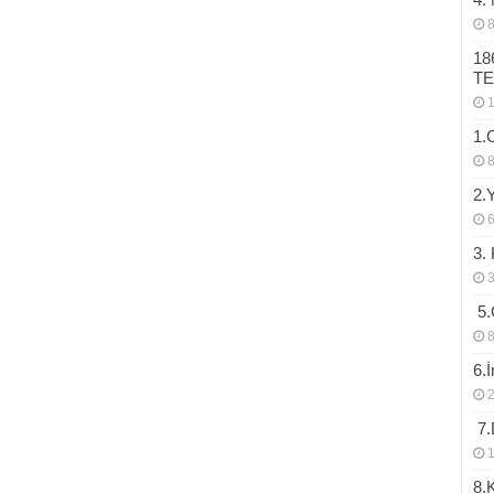
18
T
1.
2.
3.
3
5.
8
6.
2
7.D
1
8.