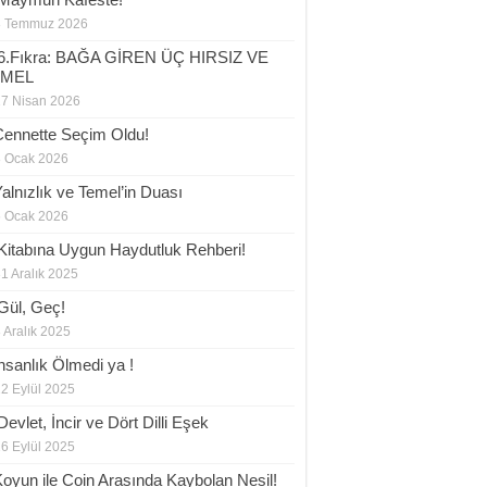
8 Temmuz 2026
6.Fıkra: BAĞA GİREN ÜÇ HIRSIZ VE
EMEL
17 Nisan 2026
Cennette Seçim Oldu!
8 Ocak 2026
Yalnızlık ve Temel’in Duası
6 Ocak 2026
 Kitabına Uygun Haydutluk Rehberi!
1 Aralık 2025
Gül, Geç!
 Aralık 2025
İnsanlık Ölmedi ya !
2 Eylül 2025
evlet, İncir ve Dört Dilli Eşek
6 Eylül 2025
Koyun ile Coin Arasında Kaybolan Nesil!