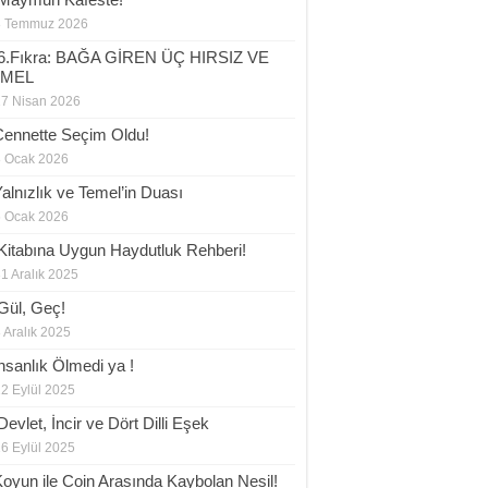
8 Temmuz 2026
6.Fıkra: BAĞA GİREN ÜÇ HIRSIZ VE
EMEL
17 Nisan 2026
Cennette Seçim Oldu!
8 Ocak 2026
Yalnızlık ve Temel’in Duası
6 Ocak 2026
 Kitabına Uygun Haydutluk Rehberi!
1 Aralık 2025
Gül, Geç!
 Aralık 2025
İnsanlık Ölmedi ya !
2 Eylül 2025
evlet, İncir ve Dört Dilli Eşek
6 Eylül 2025
Koyun ile Coin Arasında Kaybolan Nesil!