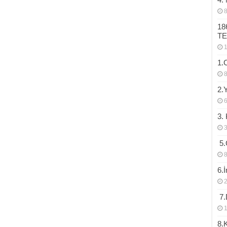
18
T
1.
2.
3.
3
5.
8
6.
2
7.D
1
8.