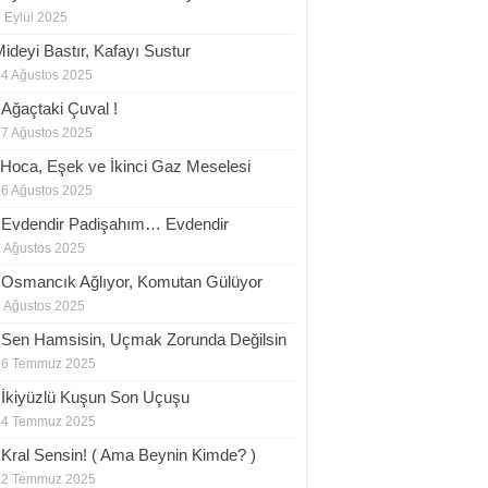
 Eylül 2025
Mideyi Bastır, Kafayı Sustur
24 Ağustos 2025
.Ağaçtaki Çuval !
17 Ağustos 2025
.Hoca, Eşek ve İkinci Gaz Meselesi
16 Ağustos 2025
.Evdendir Padişahım… Evdendir
 Ağustos 2025
.Osmancık Ağlıyor, Komutan Gülüyor
 Ağustos 2025
.Sen Hamsisin, Uçmak Zorunda Değilsin
26 Temmuz 2025
.İkiyüzlü Kuşun Son Uçuşu
24 Temmuz 2025
.Kral Sensin! ( Ama Beynin Kimde? )
22 Temmuz 2025