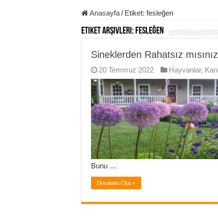
Anasayfa
/
Etiket:
fesleğen
Etiket Arşivleri:
fesleğen
Sineklerden Rahatsız mısınız
20 Temmuz 2022
Hayvanlar
,
Kana
Bunu …
Devamını Oku »