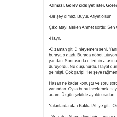
-Olmaz!.
Görev ciddiyet ister. Gör
-Bir şey olmaz. Buyur. Afiyet olsun.
Çıkolatayı alırken Ahmet sordu: S
-Hayır.
-O zaman git. Dinleyemem seni. Yan
buraya o atadı. Burada nöbet tutuyor
yandan. Sonrasında ellerinin arasın
duruyordu. Ne düşünürdü. Hayal dünya
gelmişti. Çok garip! Her şeye rağme
Hasan ne kadar konuştu ve soru sor
yanından. Oysa bunu incelemek istiyo
adam. Üzgün şekilde ayrıldı oradan.
Yakınlarda olan Bakkal Ali’ye gitti.
-Sen deli Ahmet diye birini tanıyor