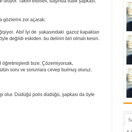
e oluyor. Takım elbiseli, başında trafik şapkası.
 gözlerini zor açarak;
eğişiyor. Abi! İyi de yakasındaki gazoz kapakları
yle değildi eskiden. bu delinin biri olmalı kesin.
el öğretmişlerdi bize. Çözemiyorsak,
ütün soru ve sorunlara cevep bulmuş oluruz.
 işi olur. Düdüğü polis düdüğü, şapkası da öyle
S
4.