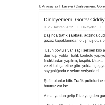
Anasayfa
/
Hikayeler
/
Dinleyemem. Görev 
Dinleyemem. Görev Ciddiyet
26 Haziran 2022
Hikayeler
Başında
trafik şapkası
, ağzında düd
gazoz kapaklarından oluşmuş otuz 
Uzun boylu siyah saçlı seksen kilo a
durmuş, yolda trafik kontrolü yapıyor.
fındıklardan yapılmış tespihi. Uzakt
ve el kol işaretine göre yoldan geçiy
saygınlığında e selam veriyorlardı.
Şoför olanlar bilir.
Trafik polisleri
ne 
hatanız var ise.
Almanya’dan gelip Rize’ye giden gur