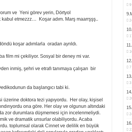
9
iyorum ve Yeni görev yerin, Dörtyol
9.
k kabul etmezzz… Koşar adım. Marş maarrşşş..
2
10
1
ndü koşar adımlarla oradan ayrıldı.
11
1
a film mi çekiliyor. Sosyal bir deney mi var.
12
7
en inmiş, şehri ve etrafı tanımaya çalışan bir
13
3
Dedikodunun da başlangıcı tabi ki.
14
2
 üzerine doktora tezi yapıyordu. Her olay, kişisel
ındırıyordu ona göre. Her olay ve olgunun altındaki
15
ında zor durumlara düşmemesi için incelenmeliydi.
2
ik ve dramatik unsurlar olabiliyordu. Acaba
16
du. toplumsal olarak Cinnet ve delilik en büyük
2