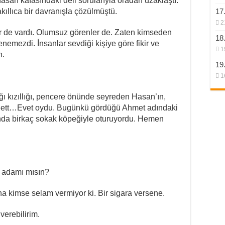
asan kafasındaki deli sorularıyla oradan uzaklaştı.
kıllıca bir davranışla çözülmüştü.
17
2
er de vardı. Olumsuz görenler de. Zaten kimseden
18
emezdi. İnsanlar sevdiği kişiye göre fikir ve
1
n.
19
1
ı kızıllığı, pencere önünde seyreden Hasan’ın,
 Eveett…Evet oydu. Bugünkü gördüğü Ahmet adındaki
nında birkaç sokak köpeğiyle oturuyordu. Hemen
 adamı mısın?
a kimse selam vermiyor ki. Bir sigara versene.
verebilirim.