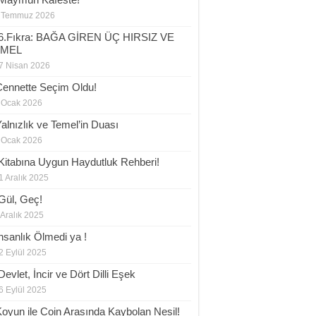
 Temmuz 2026
6.Fıkra: BAĞA GİREN ÜÇ HIRSIZ VE
EMEL
7 Nisan 2026
Cennette Seçim Oldu!
 Ocak 2026
Yalnızlık ve Temel’in Duası
 Ocak 2026
 Kitabına Uygun Haydutluk Rehberi!
1 Aralık 2025
Gül, Geç!
 Aralık 2025
İnsanlık Ölmedi ya !
2 Eylül 2025
evlet, İncir ve Dört Dilli Eşek
6 Eylül 2025
Koyun ile Coin Arasında Kaybolan Nesil!