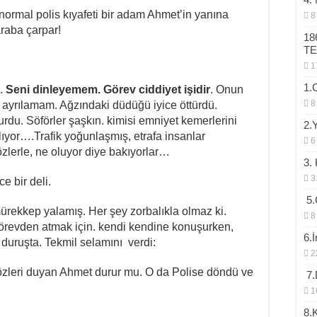
rmal polis kıyafeti bir adam Ahmet’in yanına
8
araba çarpar!
18
T
1
1.
ı.
Seni dinleyemem. Görev ciddiyet işidir
. Onun
8
ayrılamam. Ağzındaki düdüğü iyice öttürdü.
durdu. Söförler şaşkın. kimisi emniyet kemerlerini
2.
rlıyor….Trafik yoğunlaşmış, etrafa insanlar
6
zlerle, ne oluyor diye bakıyorlar…
3.
3
e bir deli.
5.
ürekkep yalamış. Her şey zorbalıkla olmaz ki.
8
 görevden atmak için. kendi kendine konuşurken,
6.
 duruşta. Tekmil selamını verdi:
2
leri duyan Ahmet durur mu. O da Polise döndü ve
7.D
1
8.