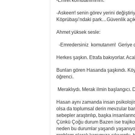
-Emret komutanımmm.
-Askeerr! senin görev yerini değiştir
Köprübaşı’ndaki park…Güvenlik açı
Ahmet yüksek sesle:
-Emredersiniz komutanım! Geriye dö
Herkes şaşkın. Etrafa bakıyorlar. Acab
Bunları gören Hasanda şaşkındı. Köyd
öğrenci.
Meraklıydı. Merak ilmin başlangıcı. 
Hasan aynı zamanda insan psikolojisi
olsa da toplumsal derin mevzular bar
sebepler araştırılıp, başka insanlar
Çünkü Çoğu durum Bazen ise trajikom
neden bu durumlar yaşandı yaşanıyor