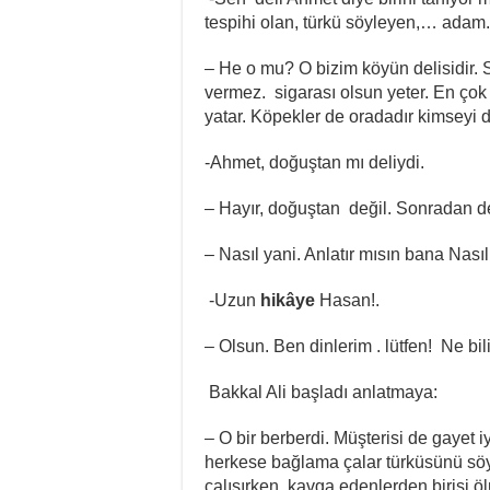
tespihi olan, türkü söyleyen,… adam.
– He o mu? O bizim köyün delisidir. 
vermez. sigarası olsun yeter. En çok
yatar. Köpekler de oradadır kimseyi d
-Ahmet, doğuştan mı deliydi.
– Hayır, doğuştan değil. Sonradan de
– Nasıl yani. Anlatır mısın bana Nasıl
-Uzun
hikâye
Hasan!.
– Olsun. Ben dinlerim . lütfen! Ne bi
Bakkal Ali başladı anlatmaya:
– O bir berberdi. Müşterisi de gayet i
herkese bağlama çalar türküsünü söyl
çalışırken, kavga edenlerden birisi ö