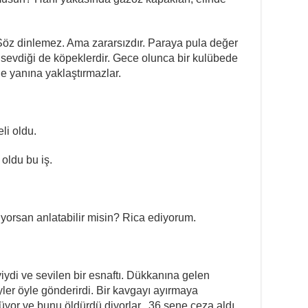
Söz dinlemez. Ama zararsızdır. Paraya pula değer
 sevdiği de köpeklerdir. Gece olunca bir kulübede
e yanına yaklaştırmazlar.
li oldu.
 oldu bu iş.
liyorsan anlatabilir misin? Rica ediyorum.
yiydi ve sevilen bir esnaftı. Dükkanına gelen
er öyle gönderirdi. Bir kavgayı ayırmaya
lüyor ve bunu öldürdü diyorlar.. 36 sene ceza aldı.