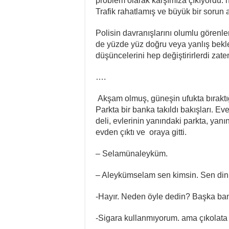
problem olarak karşımıza çıkıyordu. h
Trafik rahatlamış ve büyük bir sorun a
Polisin davranışlarını olumlu görenl
de yüzde yüz doğru veya yanlış beklen
düşüncelerini hep değiştirirlerdi zate
….
Akşam olmuş, güneşin ufukta bıraktığ
Parkta bir banka takıldı bakışları.
deli, evlerinin yanındaki parkta, ya
evden çıktı ve oraya gitti.
– Selamünaleyküm.
– Aleykümselam sen kimsin. Sen din
-Hayır. Neden öyle dedin? Başka ban
-Sigara kullanmıyorum. ama çıkolata 