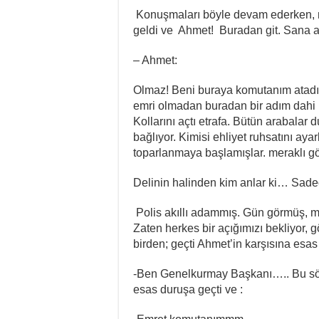
Konuşmaları böyle devam ederken, no
geldi ve Ahmet! Buradan git. Sana 
– Ahmet:
Olmaz! Beni buraya komutanım atad
emri olmadan buradan bir adım dahi 
Kollarını açtı etrafa. Bütün arabalar 
bağlıyor. Kimisi ehliyet ruhsatını aya
toparlanmaya başlamışlar. meraklı gö
Delinin halinden kim anlar ki… Sadec
Polis akıllı adammış. Gün görmüş, m
Zaten herkes bir açığımızı bekliyor,
birden; geçti Ahmet’in karşısına esas
-Ben Genelkurmay Başkanı….. Bu söz
esas duruşa geçti ve :