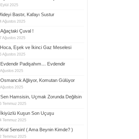
 Eylül 2025
Mideyi Bastır, Kafayı Sustur
4 Ağustos 2025
.Ağaçtaki Çuval !
7 Ağustos 2025
.Hoca, Eşek ve İkinci Gaz Meselesi
6 Ağustos 2025
.Evdendir Padişahım… Evdendir
 Ağustos 2025
.Osmancık Ağlıyor, Komutan Gülüyor
 Ağustos 2025
.Sen Hamsisin, Uçmak Zorunda Değilsin
6 Temmuz 2025
.İkiyüzlü Kuşun Son Uçuşu
4 Temmuz 2025
.Kral Sensin! ( Ama Beynin Kimde? )
2 Temmuz 2025