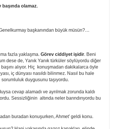
ev başında olamaz.
en Genelkurmay başkanından büyük müsün?…
ıma fazla yaklaşma.
Görev ciddiyet işidir
. Beni
um dese de, Yanık Yanık türküler söylüyordu diğer
a başını alıyor. Hiç konuşmadan dakikalarca öyle
sı, iç dünyası nasıldı bilinmez. Nasıl bu hale
n sorumluluk duygusunu taşıyordu.
duysa cevap alamadı ve ayrılmak zorunda kaldı
rdu. Sessizliğinin altında neler barındırıyordu bu
 Oradan buradan konuşurken, Ahmet’ geldi konu.
 musun? Hani yakasında gazoz kapakları, elinde