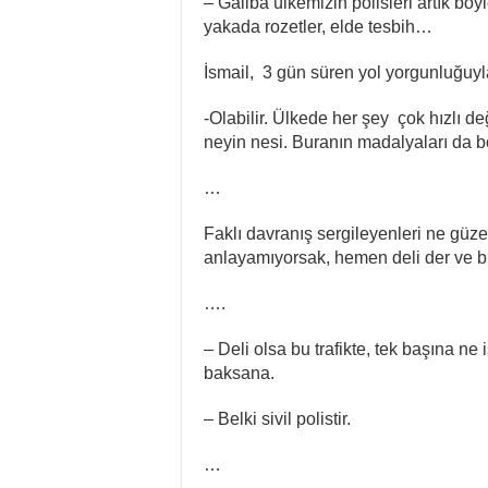
– Galiba ülkemizin polisleri artık böyl
yakada rozetler, elde tesbih…
İsmail, 3 gün süren yol yorgunluğuyla
-Olabilir. Ülkede her şey çok hızlı d
neyin nesi. Buranın madalyaları da bö
…
Faklı davranış sergileyenleri ne güz
anlayamıyorsak, hemen deli der ve b
….
– Deli olsa bu trafikte, tek başına ne
baksana.
– Belki sivil polistir.
…