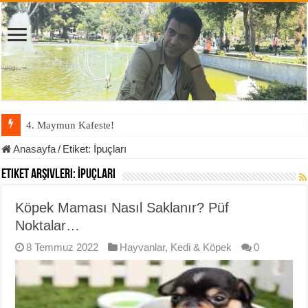
4. Maymun Kafeste!
Anasayfa
/
Etiket:
İpuçları
Etiket Arşivleri:
İpuçları
Köpek Maması Nasıl Saklanır? Püf
Noktalar…
8 Temmuz 2022
Hayvanlar
,
Kedi & Köpek
0