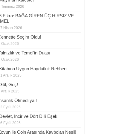
8 Temmuz 2026
6.Fıkra: BAĞA GİREN ÜÇ HIRSIZ VE
EMEL
17 Nisan 2026
Cennette Seçim Oldu!
8 Ocak 2026
Yalnızlık ve Temel’in Duası
6 Ocak 2026
 Kitabına Uygun Haydutluk Rehberi!
1 Aralık 2025
Gül, Geç!
 Aralık 2025
İnsanlık Ölmedi ya !
2 Eylül 2025
evlet, İncir ve Dört Dilli Eşek
6 Eylül 2025
Koyun ile Coin Arasında Kaybolan Nesil!