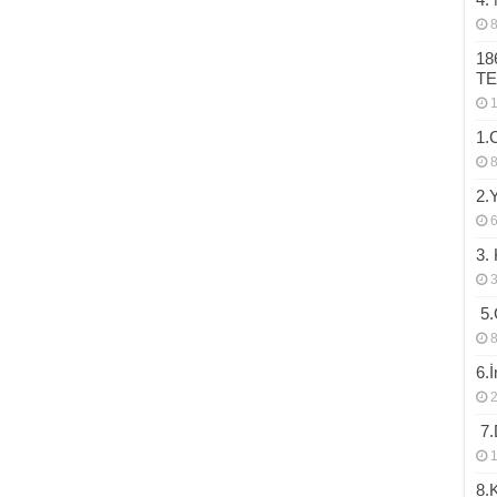
18
T
1.
2.
3.
3
5.
8
6.
2
7.D
1
8.