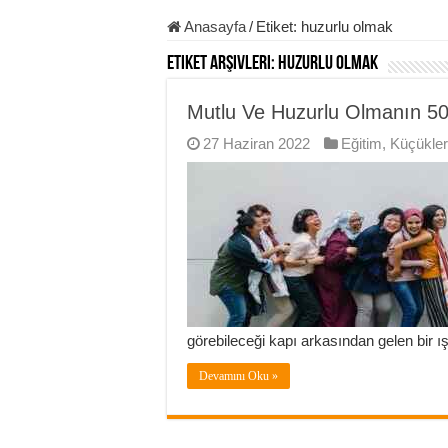
Anasayfa
/
Etiket:
huzurlu olmak
Etiket Arşivleri:
huzurlu olmak
Mutlu Ve Huzurlu Olmanın 50
27 Haziran 2022
Eğitim
,
Küçükler
görebileceği kapı arkasından gelen bir ışı
Devamını Oku »