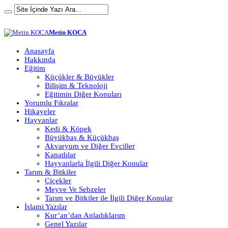
Metin KOCA
Anasayfa
Hakkında
Eğitim
Küçükler & Büyükler
Bilişim & Teknoloji
Eğitimin Diğer Konuları
Yorumlu Fıkralar
Hikayeler
Hayvanlar
Kedi & Köpek
Büyükbaş & Küçükbaş
Akvaryum ve Diğer Evciller
Kanatlılar
Hayvanlarla İlgili Diğer Konular
Tarım & Bitkiler
Çiçekler
Meyve Ve Sebzeler
Tarım ve Bitkiler ile İlgili Diğer Konular
İslami Yazılar
Kur’an’dan Anladıklarım
Genel Yazılar