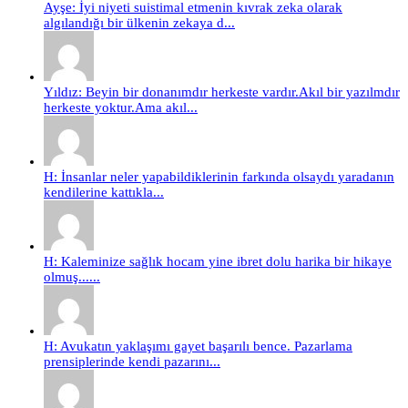
Ayşe: İyi niyeti suistimal etmenin kıvrak zeka olarak
algılandığı bir ülkenin zekaya d...
Yıldız: Beyin bir donanımdır herkeste vardır.Akıl bir yazılmdır
herkeste yoktur.Ama akıl...
H: İnsanlar neler yapabildiklerinin farkında olsaydı yaradanın
kendilerine kattıkla...
H: Kaleminize sağlık hocam yine ibret dolu harika bir hikaye
olmuş......
H: Avukatın yaklaşımı gayet başarılı bence. Pazarlama
prensiplerinde kendi pazarını...