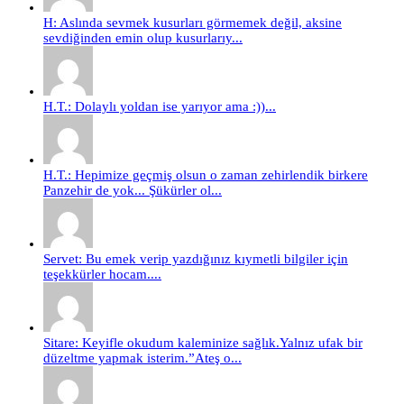
H: Aslında sevmek kusurları görmemek değil, aksine
sevdiğinden emin olup kusurlarıy...
H.T.: Dolaylı yoldan ise yarıyor ama :))...
H.T.: Hepimize geçmiş olsun o zaman zehirlendik birkere
Panzehir de yok... Şükürler ol...
Servet: Bu emek verip yazdığınız kıymetli bilgiler için
teşekkürler hocam....
Sitare: Keyifle okudum kaleminize sağlık.Yalnız ufak bir
düzeltme yapmak isterim.”Ateş o...