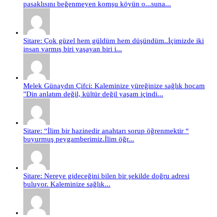
pasaklısını beğenmeyen komşu köyün o...suna...
Sitare: Çok güzel hem güldüm hem düşündüm..İçimizde iki
insan varmış biri yaşayan biri i...
Melek Günaydın Çifci: Kaleminize yüreğinize sağlık hocam
"Din anlatım değil, kültür değil yaşam içindi...
Sitare: “İlim bir hazinedir anahtarı sorup öğrenmektir “
buyurmuş peygamberimiz.İlim öğr...
Sitare: Nereye gideceğini bilen bir şekilde doğru adresi
buluyor. Kaleminize sağlık...