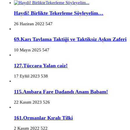
Haydi! Birlikte Tekerleme Söyleyelim…
26 Haziran 2022
547
69.Karı Tavlama Taktiği ve Taktiksiz Aşkın Zaferi
10 Mayıs 2025
547
127.Tüccara Yalan caiz!
17 Eylül 2023
538
115.Ambara Fare Dadandı Anam Babam!
22 Kasım 2023
526
161.Ormanlar Kıralı Tilki
2 Kasım 2022
522