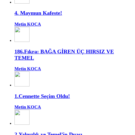
4. Maymun Kafeste!
Metin KOCA
186.Fıkra: BAĞA GİREN ÜÇ HIRSIZ VE
TEMEL
Metin KOCA
1.Cennette Seçim Oldu!
Metin KOCA
2.Yalnızlık ve Temel’in Duası