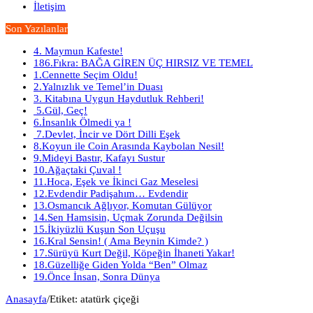
İletişim
Son Yazılanlar
4. Maymun Kafeste!
186.Fıkra: BAĞA GİREN ÜÇ HIRSIZ VE TEMEL
1.Cennette Seçim Oldu!
2.Yalnızlık ve Temel’in Duası
3. Kitabına Uygun Haydutluk Rehberi!
5.Gül, Geç!
6.İnsanlık Ölmedi ya !
7.Devlet, İncir ve Dört Dilli Eşek
8.Koyun ile Coin Arasında Kaybolan Nesil!
9.Mideyi Bastır, Kafayı Sustur
10.Ağaçtaki Çuval !
11.Hoca, Eşek ve İkinci Gaz Meselesi
12.Evdendir Padişahım… Evdendir
13.Osmancık Ağlıyor, Komutan Gülüyor
14.Sen Hamsisin, Uçmak Zorunda Değilsin
15.İkiyüzlü Kuşun Son Uçuşu
16.Kral Sensin! ( Ama Beynin Kimde? )
17.Sürüyü Kurt Değil, Köpeğin İhaneti Yakar!
18.Güzelliğe Giden Yolda “Ben” Olmaz
19.Önce İnsan, Sonra Dünya
Anasayfa
/
Etiket:
atatürk çiçeği