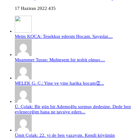
17 Haziran 2022
435
Metin KOCA: Tesekkur ederım Hocam. Saygılar....
Muammer Turan: Muhteşem bir tesbit olmuş....
MELEK G. Ç.: Yine ve yine harika hocam👏...
Ü. Çolak: Bir gün bir Ademoğlu sormuş dedesine. Dede ben
evleneceğim bana ne tavsiye eders...
Ümit Çolak: 22. yi de ben yazayım. Kendi köyünün